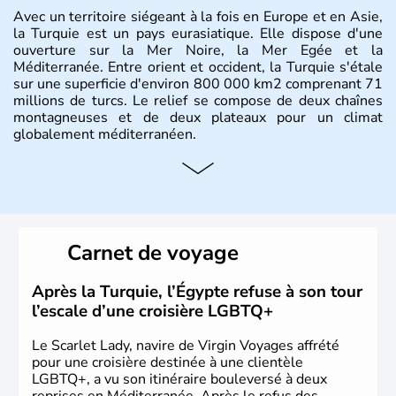
Avec un territoire siégeant à la fois en Europe et en Asie,
la Turquie est un pays eurasiatique. Elle dispose d'une
ouverture sur la Mer Noire, la Mer Egée et la
Méditerranée. Entre orient et occident, la Turquie s'étale
sur une superficie d'environ 800 000 km2 comprenant 71
millions de turcs. Le relief se compose de deux chaînes
montagneuses et de deux plateaux pour un climat
globalement méditerranéen.
Histoire et administration
La Turquie est à l'origine composée d'un peuple nomade
originaire d'Asie ayant émigré vers l'Ouest. Ces tribus
hétérogènes se sont organisées en différents royaumes
Carnet de voyage
qui constitueront en 1299 les fondations de l'Empire
ottoman. Après avoir rattaché l'Anatolie et la Thrace
orientale au territoire turc, la République est proclamée
Après la Turquie, l’Égypte refuse à son tour
le 29 octobre 1923. Ankara remplace alors Istanbul au
l’escale d’une croisière LGBTQ+
titre de capitale du pays.
Le Scarlet Lady, navire de Virgin Voyages affrété
pour une croisière destinée à une clientèle
LGBTQ+, a vu son itinéraire bouleversé à deux