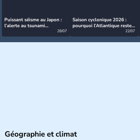
Puissant séisme au Japon :
Saison cyclonique 2026 :
l’alerte au tsunami
pourquoi l’Atlantique reste
désormais levée
28/07
très calme à ce stade ?
22/07
Géographie et climat