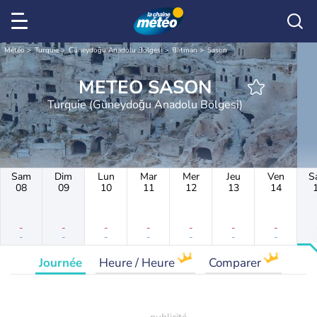
Météo
Turquie
Güneydoğu Anadolu Bölgesi
Batman
Sason
METEO SASON
Turquie (Güneydoğu Anadolu Bölgesi)
Sam
Dim
Lun
Mar
Mer
Jeu
Ven
S
08
09
10
11
12
13
14
-
-
-
-
-
-
-
-
-
-
-
-
-
-
Journée
Heure / Heure
Comparer