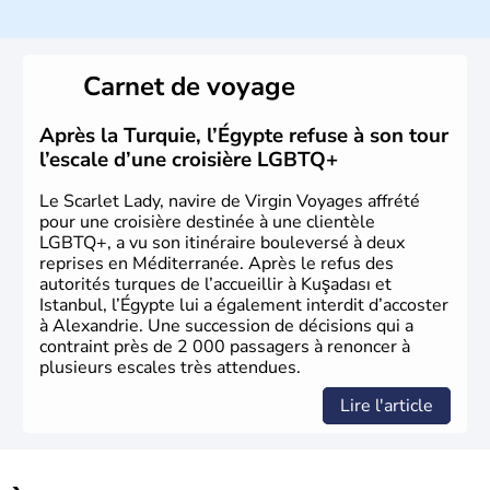
La Turquie est à l'origine composée d'un peuple nomade
originaire d'Asie ayant émigré vers l'Ouest. Ces tribus
hétérogènes se sont organisées en différents royaumes
Carnet de voyage
qui constitueront en 1299 les fondations de l'Empire
ottoman. Après avoir rattaché l'Anatolie et la Thrace
orientale au territoire turc, la République est proclamée
Après la Turquie, l’Égypte refuse à son tour
le 29 octobre 1923. Ankara remplace alors Istanbul au
l’escale d’une croisière LGBTQ+
titre de capitale du pays.
Le Scarlet Lady, navire de Virgin Voyages affrété
pour une croisière destinée à une clientèle
LGBTQ+, a vu son itinéraire bouleversé à deux
reprises en Méditerranée. Après le refus des
autorités turques de l’accueillir à Kuşadası et
Istanbul, l’Égypte lui a également interdit d’accoster
à Alexandrie. Une succession de décisions qui a
contraint près de 2 000 passagers à renoncer à
plusieurs escales très attendues.
Lire l'article