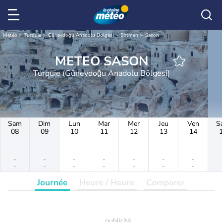
Météo
Turquie
Güneydoğu Anadolu Bölgesi
Batman
Sason
METEO SASON
Turquie (Güneydoğu Anadolu Bölgesi)
Sam
Dim
Lun
Mar
Mer
Jeu
Ven
S
08
09
10
11
12
13
14
-
-
-
-
-
-
-
-
-
-
-
-
-
-
Journée
Heure / Heure
Comparer