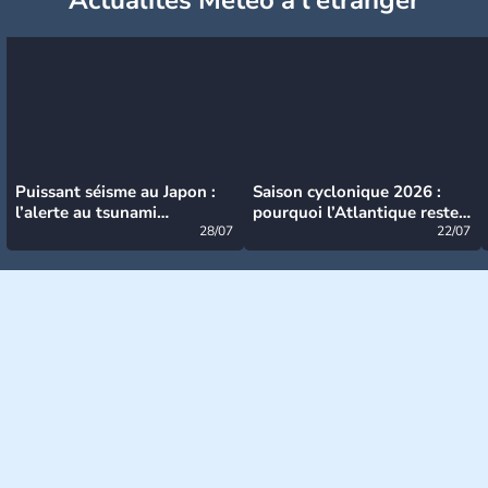
Puissant séisme au Japon :
Saison cyclonique 2026 :
l’alerte au tsunami
pourquoi l’Atlantique reste
désormais levée
28/07
très calme à ce stade ?
22/07