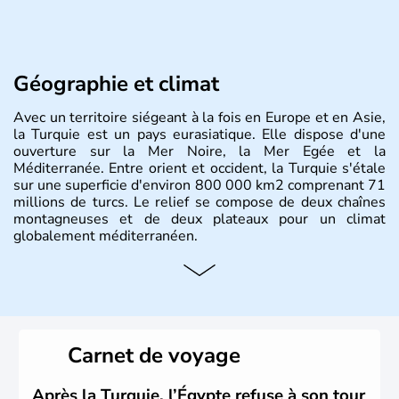
Géographie et climat
Avec un territoire siégeant à la fois en Europe et en Asie,
la Turquie est un pays eurasiatique. Elle dispose d'une
ouverture sur la Mer Noire, la Mer Egée et la
Méditerranée. Entre orient et occident, la Turquie s'étale
sur une superficie d'environ 800 000 km2 comprenant 71
millions de turcs. Le relief se compose de deux chaînes
montagneuses et de deux plateaux pour un climat
globalement méditerranéen.
Histoire et administration
La Turquie est à l'origine composée d'un peuple nomade
originaire d'Asie ayant émigré vers l'Ouest. Ces tribus
hétérogènes se sont organisées en différents royaumes
Carnet de voyage
qui constitueront en 1299 les fondations de l'Empire
ottoman. Après avoir rattaché l'Anatolie et la Thrace
orientale au territoire turc, la République est proclamée
Après la Turquie, l’Égypte refuse à son tour