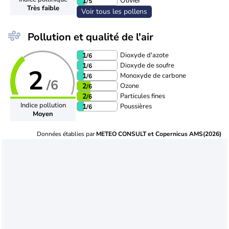
Olivier
1
/5
Très faible
Voir tous les pollens
Pollution et qualité de l'air
Dioxyde d'azote
1
/6
Dioxyde de soufre
1
/6
2
Monoxyde de carbone
1
/6
/6
Ozone
2
/6
Particules fines
2
/6
Indice pollution
Poussières
1
/6
Moyen
Données établies par
METEO CONSULT et Copernicus AMS(2026)