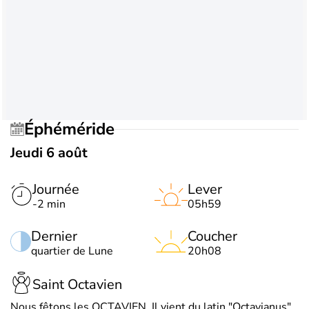
Éphéméride
Jeudi 6 août
Journée
Lever
-2 min
05h59
Dernier
Coucher
quartier de Lune
20h08
Saint Octavien
Nous fêtons les OCTAVIEN. Il vient du latin "Octavianus",