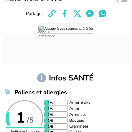
Partager
Ajouter à vos sources préférées
Infos SANTÉ
Pollens et allergies
Ambroisies
1
/5
Aulne
1
/5
1
Armoises
1
/5
/5
Bouleau
1
/5
Graminées
1
/5
Indice pollinique