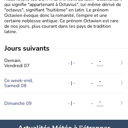
qui signifie "appartenant à Octavius", lui-même dérivé de
"octavus", signifiant "huitième" en latin. Le prénom
Octavien évoque donc la romanité, l’empire et une
certaine noblesse antique. Ce prénom Octavien est rare
de nos jours, plus courant dans les pays de tradition
latine.
jours suivants
Demain,
-
-
|
-
-
Vendredi 07
km/h
Ce week-end,
-
-
|
-
-
Samedi 08
km/h
-
-
|
-
Dimanche 09
-
km/h
Actualités Météo à l'étranger