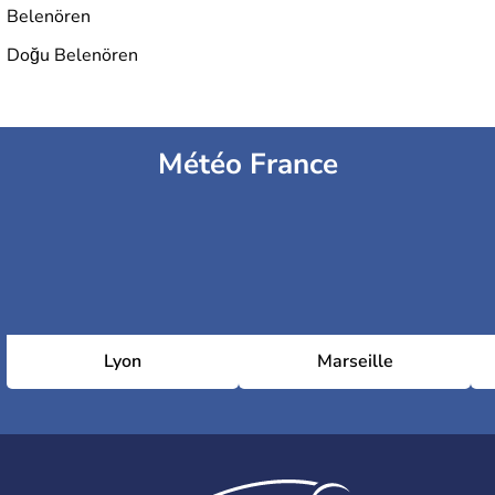
Belenören
Doğu Belenören
Météo France
Lyon
Marseille