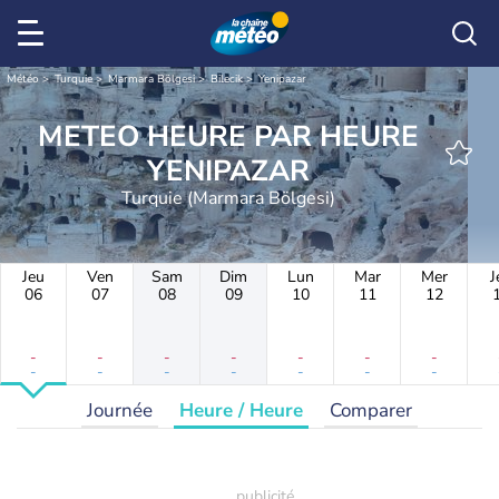
Météo
Turquie
Marmara Bölgesi
Bilecik
Yenipazar
METEO HEURE PAR HEURE
YENIPAZAR
Turquie (Marmara Bölgesi)
Jeu
Ven
Sam
Dim
Lun
Mar
Mer
J
06
07
08
09
10
11
12
-
-
-
-
-
-
-
-
-
-
-
-
-
-
Journée
Heure / Heure
Comparer