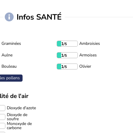
Infos SANTÉ
Graminées
Ambroisies
1
/5
Aulne
Armoises
1
/5
Bouleau
Olivier
1
/5
les pollens
ité de l'air
Dioxyde d'azote
Dioxyde de
soufre
Monoxyde de
carbone