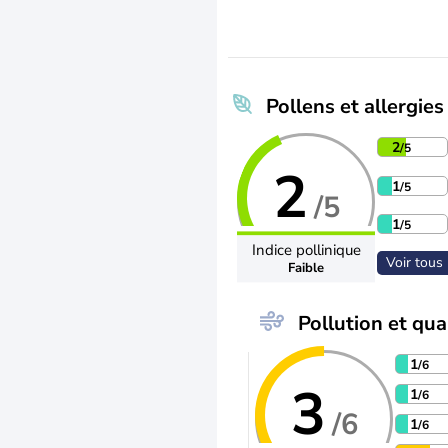
Pollens et allergies
2
/5
2
1
/5
/5
1
/5
Indice pollinique
Voir tous 
Faible
Pollution et qual
1
/6
3
1
/6
/6
1
/6