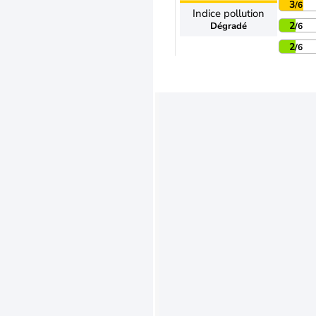
3
/6
Indice pollution
2
Dégradé
/6
2
/6