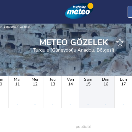
Şanlıurfa
Gözelek
METEO GÖZELEK
Turquie (Güneydoğu Anadolu Bölgesi)
un
Mar
Mer
Jeu
Ven
Sam
Dim
Lun
0
11
12
13
14
15
16
17
-
-
-
-
-
-
-
-
-
-
-
-
-
-
-
-