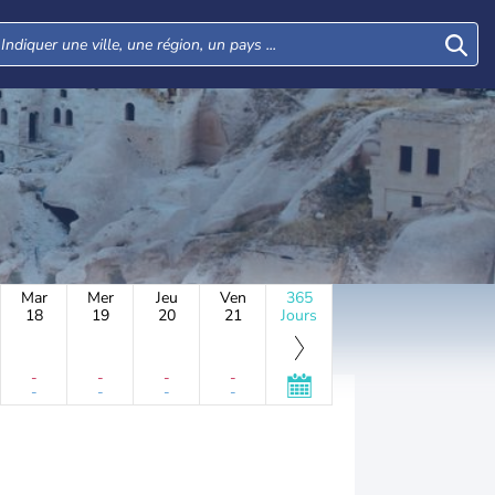
Mar
Mer
Jeu
Ven
365
18
19
20
21
Jours
-
-
-
-
-
-
-
-