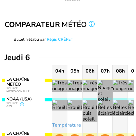
COMPARATEUR
MÉTÉO
Bulletin établi par
Régis CRÊPET
Jeudi 6
04h
05h
06h
07h
08h
0
LA CHAÎNE
MÉTÉO
SOURCE
METEO CONSULT
NOAA (USA)
SOURCE
GFS
Température
LA CHAÎNE