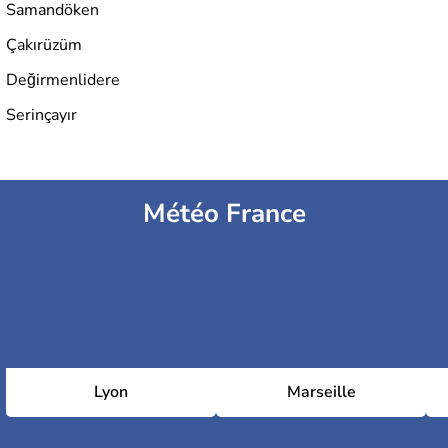
Samandöken
Çakırüzüm
Değirmenlidere
Serinçayır
Météo France
Lyon
Marseille