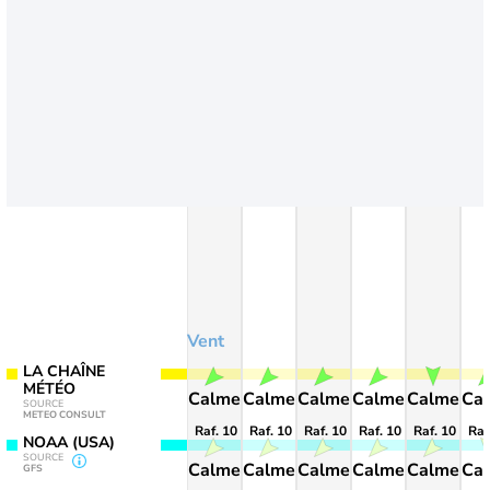
Vent
LA CHAÎNE
MÉTÉO
Calme
Calme
Calme
Calme
Calme
Ca
SOURCE
METEO CONSULT
Raf. 10
Raf. 10
Raf. 10
Raf. 10
Raf. 10
Raf
NOAA (USA)
SOURCE
Calme
Calme
Calme
Calme
Calme
Ca
GFS