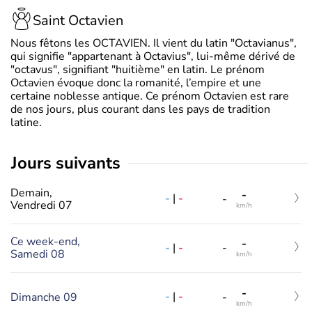
Saint Octavien
Nous fêtons les OCTAVIEN. Il vient du latin "Octavianus",
qui signifie "appartenant à Octavius", lui-même dérivé de
"octavus", signifiant "huitième" en latin. Le prénom
Octavien évoque donc la romanité, l’empire et une
certaine noblesse antique. Ce prénom Octavien est rare
de nos jours, plus courant dans les pays de tradition
latine.
jours suivants
Demain,
-
-
|
-
-
Vendredi 07
km/h
Ce week-end,
-
-
|
-
-
Samedi 08
km/h
-
-
|
-
Dimanche 09
-
km/h