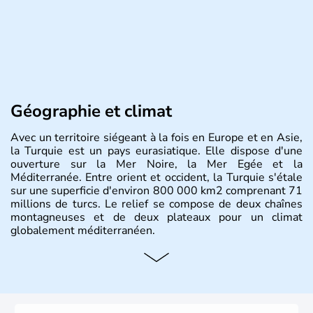
Géographie et climat
Avec un territoire siégeant à la fois en Europe et en Asie,
la Turquie est un pays eurasiatique. Elle dispose d'une
ouverture sur la Mer Noire, la Mer Egée et la
Méditerranée. Entre orient et occident, la Turquie s'étale
sur une superficie d'environ 800 000 km2 comprenant 71
millions de turcs. Le relief se compose de deux chaînes
montagneuses et de deux plateaux pour un climat
globalement méditerranéen.
Histoire et administration
La Turquie est à l'origine composée d'un peuple nomade
originaire d'Asie ayant émigré vers l'Ouest. Ces tribus
hétérogènes se sont organisées en différents royaumes