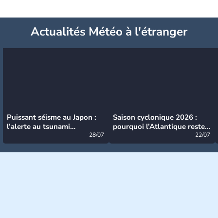
Actualités Météo à l'étranger
Puissant séisme au Japon :
Saison cyclonique 2026 :
l’alerte au tsunami
pourquoi l’Atlantique reste
désormais levée
28/07
très calme à ce stade ?
22/07