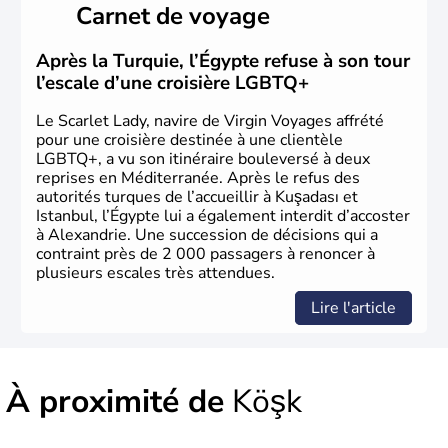
Carnet de voyage
qui constitueront en 1299 les fondations de l'Empire
ottoman. Après avoir rattaché l'Anatolie et la Thrace
orientale au territoire turc, la République est proclamée
Après la Turquie, l’Égypte refuse à son tour
le 29 octobre 1923. Ankara remplace alors Istanbul au
l’escale d’une croisière LGBTQ+
titre de capitale du pays.
Le Scarlet Lady, navire de Virgin Voyages affrété
pour une croisière destinée à une clientèle
LGBTQ+, a vu son itinéraire bouleversé à deux
reprises en Méditerranée. Après le refus des
autorités turques de l’accueillir à Kuşadası et
Istanbul, l’Égypte lui a également interdit d’accoster
à Alexandrie. Une succession de décisions qui a
contraint près de 2 000 passagers à renoncer à
plusieurs escales très attendues.
Lire l'article
À proximité de
Köşk