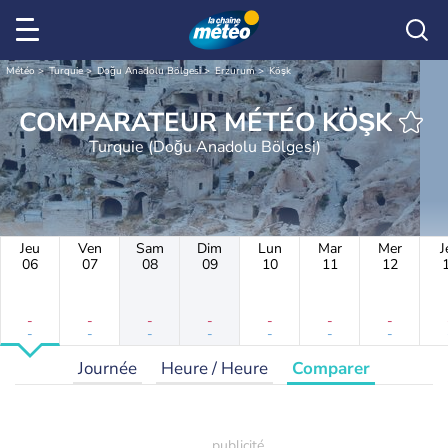
Météo
Turquie
Doğu Anadolu Bölgesi
Erzurum
Köşk
COMPARATEUR MÉTÉO KÖŞK
Turquie (Doğu Anadolu Bölgesi)
Jeu
Ven
Sam
Dim
Lun
Mar
Mer
J
06
07
08
09
10
11
12
-
-
-
-
-
-
-
-
-
-
-
-
-
-
Journée
Heure / Heure
Comparer