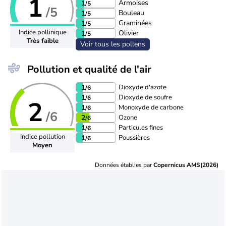
1
Armoises
1
/5
/5
Bouleau
1
/5
Graminées
1
/5
Indice pollinique
Olivier
1
/5
Très faible
Voir tous les pollens
Pollution et qualité de l'air
Dioxyde d'azote
1
/6
Dioxyde de soufre
1
/6
2
Monoxyde de carbone
1
/6
/6
Ozone
2
/6
Particules fines
1
/6
Indice pollution
Poussières
1
/6
Moyen
Données établies par
Copernicus AMS(2026)