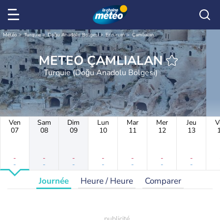
Météo
Turquie
Doğu Anadolu Bölgesi
Erzurum
Çamlıalan
METEO ÇAMLIALAN
Turquie (Doğu Anadolu Bölgesi)
Ven
Sam
Dim
Lun
Mar
Mer
Jeu
V
07
08
09
10
11
12
13
-
-
-
-
-
-
-
-
-
-
-
-
-
-
Journée
Heure / Heure
Comparer