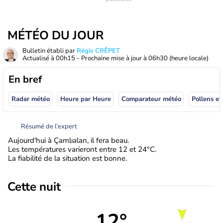
MÉTÉO DU JOUR
Bulletin établi par
Régis CRÊPET
Actualisé à
00h15
- Prochaine mise à jour à
06h30
(heure locale)
En bref
Radar météo
Heure par Heure
Comparateur météo
Pollens et
Résumé de l’expert
Aujourd'hui à Çamlıalan, il fera beau.
Les températures varieront entre 12 et 24°C.
La fiabilité de la situation est bonne.
Cette nuit
12°