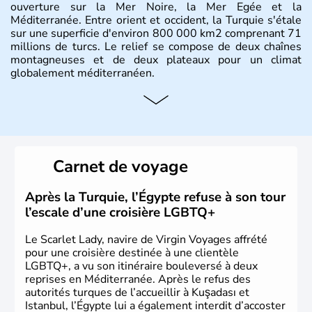
ouverture sur la Mer Noire, la Mer Egée et la
Méditerranée. Entre orient et occident, la Turquie s'étale
sur une superficie d'environ 800 000 km2 comprenant 71
millions de turcs. Le relief se compose de deux chaînes
montagneuses et de deux plateaux pour un climat
globalement méditerranéen.
Histoire et administration
La Turquie est à l'origine composée d'un peuple nomade
originaire d'Asie ayant émigré vers l'Ouest. Ces tribus
hétérogènes se sont organisées en différents royaumes
Carnet de voyage
qui constitueront en 1299 les fondations de l'Empire
ottoman. Après avoir rattaché l'Anatolie et la Thrace
orientale au territoire turc, la République est proclamée
Après la Turquie, l’Égypte refuse à son tour
le 29 octobre 1923. Ankara remplace alors Istanbul au
l’escale d’une croisière LGBTQ+
titre de capitale du pays.
Le Scarlet Lady, navire de Virgin Voyages affrété
pour une croisière destinée à une clientèle
LGBTQ+, a vu son itinéraire bouleversé à deux
reprises en Méditerranée. Après le refus des
autorités turques de l’accueillir à Kuşadası et
Istanbul, l’Égypte lui a également interdit d’accoster