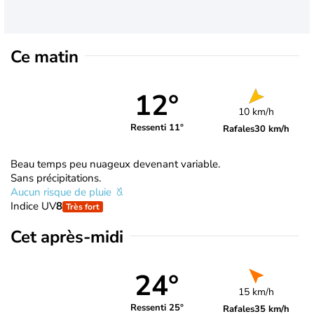
Ce matin
12°
10 km/h
Ressenti 11°
Rafales
30 km/h
Beau temps peu nuageux devenant variable.
Sans précipitations.
Aucun risque de pluie
Indice UV
8
Très fort
Cet après-midi
24°
15 km/h
Ressenti 25°
Rafales
35 km/h