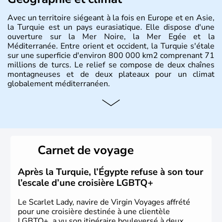
Avec un territoire siégeant à la fois en Europe et en Asie,
la Turquie est un pays eurasiatique. Elle dispose d'une
ouverture sur la Mer Noire, la Mer Egée et la
Méditerranée. Entre orient et occident, la Turquie s'étale
sur une superficie d'environ 800 000 km2 comprenant 71
millions de turcs. Le relief se compose de deux chaînes
montagneuses et de deux plateaux pour un climat
globalement méditerranéen.
Histoire et administration
La Turquie est à l'origine composée d'un peuple nomade
originaire d'Asie ayant émigré vers l'Ouest. Ces tribus
hétérogènes se sont organisées en différents royaumes
Carnet de voyage
qui constitueront en 1299 les fondations de l'Empire
ottoman. Après avoir rattaché l'Anatolie et la Thrace
orientale au territoire turc, la République est proclamée
Après la Turquie, l’Égypte refuse à son tour
le 29 octobre 1923. Ankara remplace alors Istanbul au
l’escale d’une croisière LGBTQ+
titre de capitale du pays.
Le Scarlet Lady, navire de Virgin Voyages affrété
pour une croisière destinée à une clientèle
LGBTQ+, a vu son itinéraire bouleversé à deux