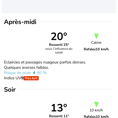
Après-midi
20°
Calme
Ressenti 25°
sous l’influence du
Rafales
10 km/h
soleil
Eclaircies et passages nuageux parfois denses.
Quelques averses faibles.
Risque de pluie
80 %
Indice UV
9
Très fort
Soir
13°
10 km/h
Ressenti 11°
Rafales
10 km/h