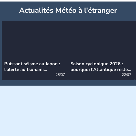
Actualités Météo à l'étranger
Puissant séisme au Japon :
Saison cyclonique 2026 :
l’alerte au tsunami
pourquoi l’Atlantique reste
désormais levée
28/07
très calme à ce stade ?
22/07