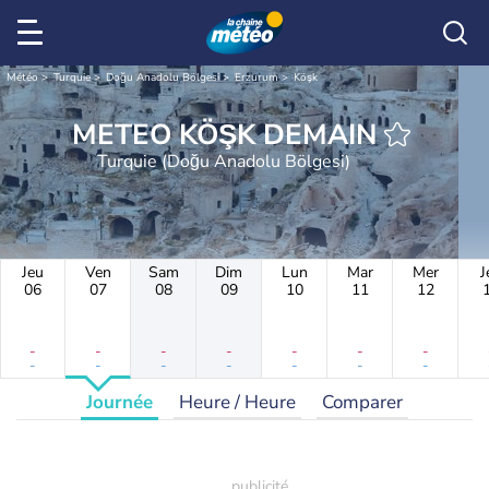
Météo
Turquie
Doğu Anadolu Bölgesi
Erzurum
Köşk
METEO KÖŞK DEMAIN
Turquie (Doğu Anadolu Bölgesi)
Jeu
Ven
Sam
Dim
Lun
Mar
Mer
J
06
07
08
09
10
11
12
-
-
-
-
-
-
-
-
-
-
-
-
-
-
Journée
Heure / Heure
Comparer