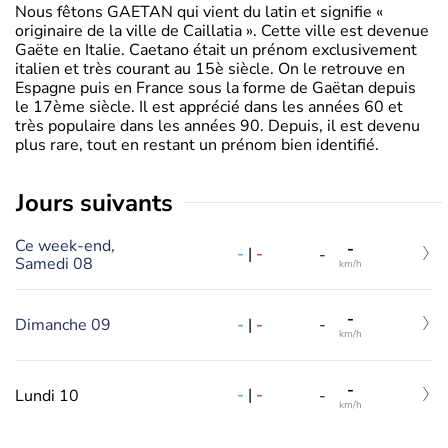
Nous fêtons GAETAN qui vient du latin et signifie «
originaire de la ville de Caillatia ». Cette ville est devenue
Gaëte en Italie. Caetano était un prénom exclusivement
italien et très courant au 15è siècle. On le retrouve en
Espagne puis en France sous la forme de Gaëtan depuis
le 17ème siècle. Il est apprécié dans les années 60 et
très populaire dans les années 90. Depuis, il est devenu
plus rare, tout en restant un prénom bien identifié.
jours suivants
Ce week-end,
-
-
|
-
-
Samedi 08
km/h
-
-
|
-
Dimanche 09
-
km/h
-
-
|
-
Lundi 10
-
km/h