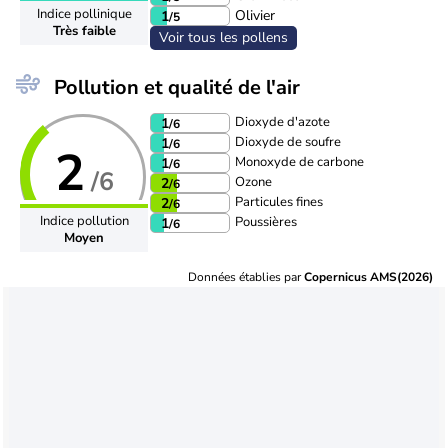
Indice pollinique
Olivier
1
/5
Très faible
Voir tous les pollens
Pollution et qualité de l'air
Dioxyde d'azote
1
/6
Dioxyde de soufre
1
/6
2
Monoxyde de carbone
1
/6
/6
Ozone
2
/6
Particules fines
2
/6
Indice pollution
Poussières
1
/6
Moyen
Données établies par
Copernicus AMS(2026)