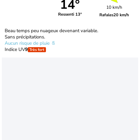
14°
10 km/h
Ressenti 13°
Rafales
20 km/h
Beau temps peu nuageux devenant variable.
Sans précipitations.
Aucun risque de pluie
Indice UV
9
Très fort