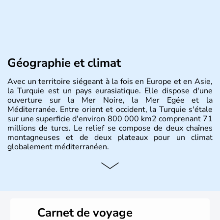
Géographie et climat
Avec un territoire siégeant à la fois en Europe et en Asie,
la Turquie est un pays eurasiatique. Elle dispose d'une
ouverture sur la Mer Noire, la Mer Egée et la
Méditerranée. Entre orient et occident, la Turquie s'étale
sur une superficie d'environ 800 000 km2 comprenant 71
millions de turcs. Le relief se compose de deux chaînes
montagneuses et de deux plateaux pour un climat
globalement méditerranéen.
Histoire et administration
La Turquie est à l'origine composée d'un peuple nomade
originaire d'Asie ayant émigré vers l'Ouest. Ces tribus
hétérogènes se sont organisées en différents royaumes
Carnet de voyage
qui constitueront en 1299 les fondations de l'Empire