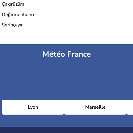
Çakırüzüm
Değirmenlidere
Serinçayır
Météo France
Lyon
Marseille