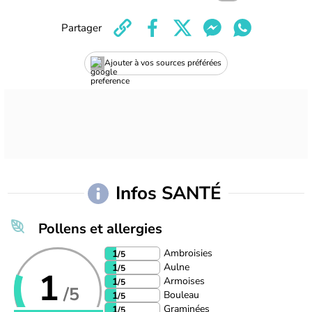
Partager
Ajouter à vos sources préférées
Infos SANTÉ
Pollens et allergies
Ambroisies
1
/5
Aulne
1
/5
1
Armoises
1
/5
/5
Bouleau
1
/5
Graminées
1
/5