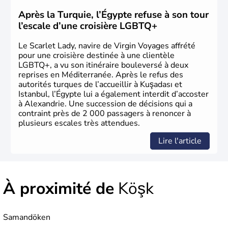
ottoman. Après avoir rattaché l'Anatolie et la Thrace
orientale au territoire turc, la République est proclamée
Après la Turquie, l’Égypte refuse à son tour
le 29 octobre 1923. Ankara remplace alors Istanbul au
l’escale d’une croisière LGBTQ+
titre de capitale du pays.
Le Scarlet Lady, navire de Virgin Voyages affrété
pour une croisière destinée à une clientèle
LGBTQ+, a vu son itinéraire bouleversé à deux
reprises en Méditerranée. Après le refus des
autorités turques de l’accueillir à Kuşadası et
Istanbul, l’Égypte lui a également interdit d’accoster
à Alexandrie. Une succession de décisions qui a
contraint près de 2 000 passagers à renoncer à
plusieurs escales très attendues.
Lire l'article
À proximité de
Köşk
Samandöken