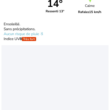
14°
Calme
Ressenti 13°
Rafales
15 km/h
Ensoleillé.
Sans précipitations.
Aucun risque de pluie
Indice UV
8
Très fort