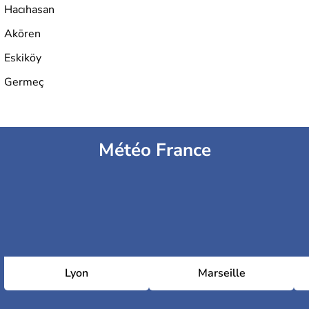
Hacıhasan
Akören
Eskiköy
Germeç
Météo France
Lyon
Marseille