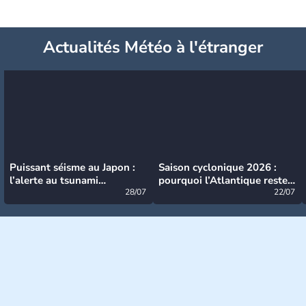
Actualités Météo à l'étranger
Puissant séisme au Japon :
Saison cyclonique 2026 :
l’alerte au tsunami
pourquoi l’Atlantique reste
désormais levée
28/07
très calme à ce stade ?
22/07