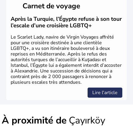
hétérogènes se sont organisées en différents royaumes
Carnet de voyage
qui constitueront en 1299 les fondations de l'Empire
ottoman. Après avoir rattaché l'Anatolie et la Thrace
orientale au territoire turc, la République est proclamée
Après la Turquie, l’Égypte refuse à son tour
le 29 octobre 1923. Ankara remplace alors Istanbul au
l’escale d’une croisière LGBTQ+
titre de capitale du pays.
Le Scarlet Lady, navire de Virgin Voyages affrété
pour une croisière destinée à une clientèle
LGBTQ+, a vu son itinéraire bouleversé à deux
reprises en Méditerranée. Après le refus des
autorités turques de l’accueillir à Kuşadası et
Istanbul, l’Égypte lui a également interdit d’accoster
à Alexandrie. Une succession de décisions qui a
contraint près de 2 000 passagers à renoncer à
plusieurs escales très attendues.
Lire l'article
À proximité de
Çayırköy