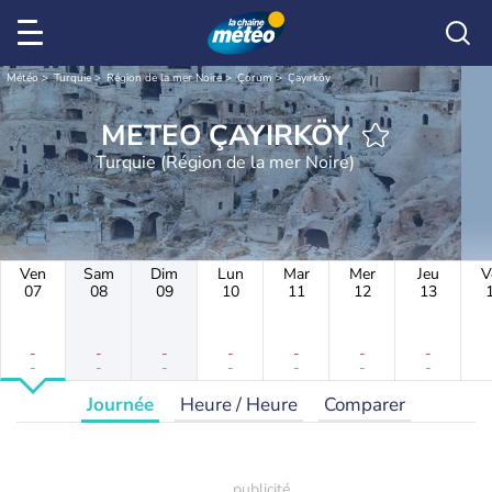
Météo
Turquie
Région de la mer Noire
Çorum
Çayırköy
METEO ÇAYIRKÖY
Turquie (Région de la mer Noire)
Ven
Sam
Dim
Lun
Mar
Mer
Jeu
V
07
08
09
10
11
12
13
-
-
-
-
-
-
-
-
-
-
-
-
-
-
Journée
Heure / Heure
Comparer