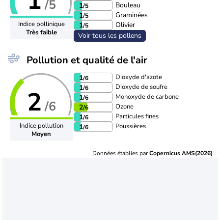
1
/5
Bouleau
1
/5
Graminées
1
/5
Indice pollinique
Olivier
1
/5
Très faible
Voir tous les pollens
Pollution et qualité de l'air
Dioxyde d'azote
1
/6
Dioxyde de soufre
1
/6
2
Monoxyde de carbone
1
/6
/6
Ozone
2
/6
Particules fines
1
/6
Indice pollution
Poussières
1
/6
Moyen
Données établies par
Copernicus AMS(2026)