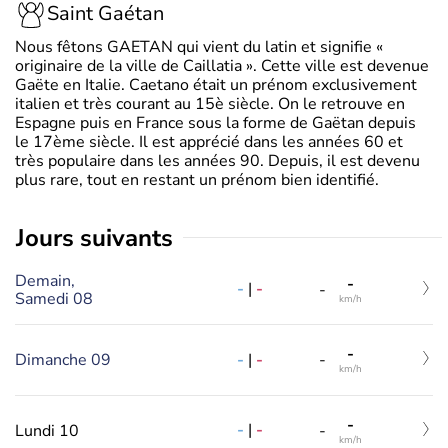
Saint Gaétan
Nous fêtons GAETAN qui vient du latin et signifie «
originaire de la ville de Caillatia ». Cette ville est devenue
Gaëte en Italie. Caetano était un prénom exclusivement
italien et très courant au 15è siècle. On le retrouve en
Espagne puis en France sous la forme de Gaëtan depuis
le 17ème siècle. Il est apprécié dans les années 60 et
très populaire dans les années 90. Depuis, il est devenu
plus rare, tout en restant un prénom bien identifié.
jours suivants
Demain,
-
-
|
-
-
Samedi 08
km/h
-
-
|
-
Dimanche 09
-
km/h
-
-
|
-
Lundi 10
-
km/h