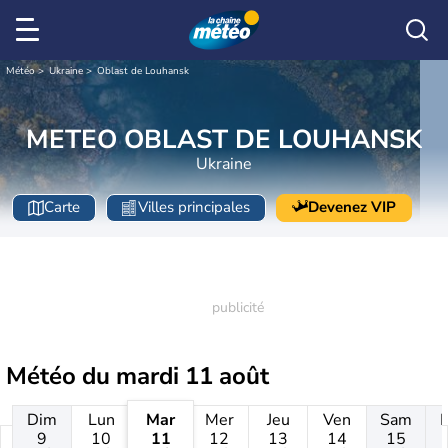
Météo
Ukraine
Oblast de Louhansk
METEO OBLAST DE LOUHANSK
Ukraine
Carte
Villes principales
Devenez VIP
Météo du
mardi 11 août
Dim
Lun
Mar
Mer
Jeu
Ven
Sam
9
10
11
12
13
14
15