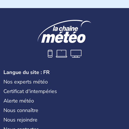
l'Est. Le pays est bordé par la Mer Noire au Sud et la
Biélorussie au Nord. La capitale s'appelle Kiev et
l'ukrainien en est la langue officielle. Son indépendance
remonte au 24 août 1991. Sébastopol, Karkhov et
Odessa sont les principales villes d'Ukraine.
Langue du site : FR
Nos experts météo
Certificat d'intempéries
Alerte météo
Nous connaître
Nous rejoindre