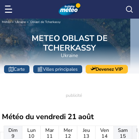
Météo
Ukraine
Oblast de Tcherkassy
METEO OBLAST DE
TCHERKASSY
Ukraine
Carte
Villes principales
Devenez VIP
Météo du
vendredi 21 août
Dim
Lun
Mar
Mer
Jeu
Ven
Sam
9
10
11
12
13
14
15