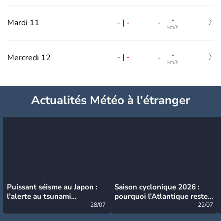
-
-
|
-
Mardi 11
-
km/h
-
-
|
-
Mercredi 12
-
km/h
Actualités Météo à l'étranger
Puissant séisme au Japon :
Saison cyclonique 2026 :
l’alerte au tsunami
pourquoi l’Atlantique reste
désormais levée
28/07
très calme à ce stade ?
22/07