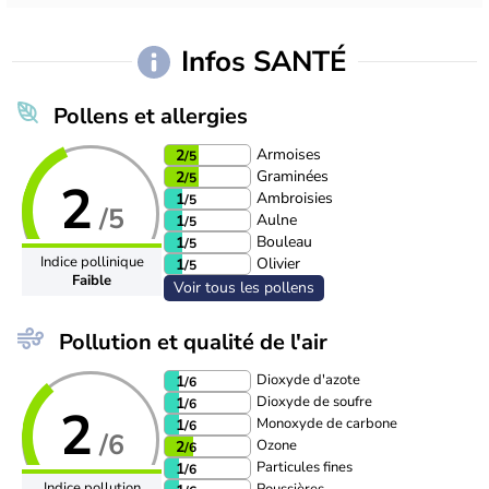
Infos SANTÉ
Pollens et allergies
Armoises
2
/5
Graminées
2
/5
2
Ambroisies
1
/5
/5
Aulne
1
/5
Bouleau
1
/5
Indice pollinique
Olivier
1
/5
Faible
Voir tous les pollens
Pollution et qualité de l'air
Dioxyde d'azote
1
/6
Dioxyde de soufre
1
/6
2
Monoxyde de carbone
1
/6
/6
Ozone
2
/6
Particules fines
1
/6
Indice pollution