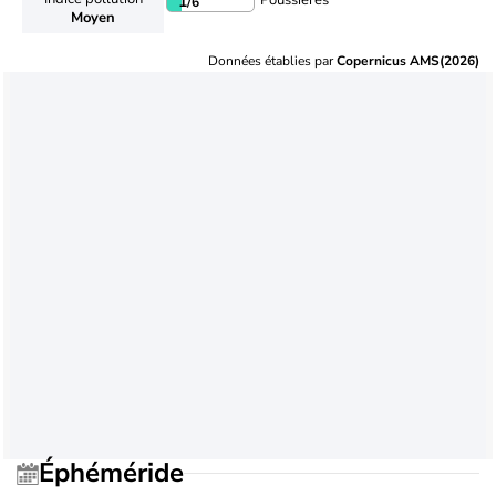
Poussières
1
/6
Moyen
Données établies par
Copernicus AMS(2026)
Éphéméride