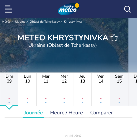
Météo
Ukraine
Oblast de Tcherkassy
Khrystynivka
METEO KHRYSTYNIVKA
Ukraine (Oblast de Tcherkassy)
Dim
Lun
Mar
Mer
Jeu
Ven
Sam
D
09
10
11
12
13
14
15
-
-
-
-
-
-
-
-
-
-
-
-
-
-
Journée
Heure / Heure
Comparer