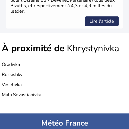
pour l’Ukraine 56 - Devenez Partenaire) tous deux
Bizuths, et respectivement à 4,3 et 4,9 milles du
leader.
Lire l'article
À proximité de
Khrystynivka
Oradivka
Rozsishky
Veselivka
Mala Sevastianivka
Météo France