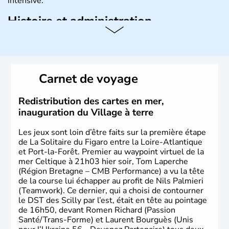
intensive.
Histoire et administration
L'Ukraine est le deuxième plus grand état d'Europe de
l'Est. Le pays est bordé par la Mer Noire au Sud et la
Biélorussie au Nord. La capitale s'appelle Kiev et
l'ukrainien en est la langue officielle. Son indépendance
Carnet de voyage
remonte au 24 août 1991. Sébastopol, Karkhov et
Odessa sont les principales villes d'Ukraine.
Redistribution des cartes en mer,
inauguration du Village à terre
Les jeux sont loin d’être faits sur la première étape
de La Solitaire du Figaro entre la Loire-Atlantique
et Port-la-Forêt. Premier au waypoint virtuel de la
mer Celtique à 21h03 hier soir, Tom Laperche
(Région Bretagne – CMB Performance) a vu la tête
de la course lui échapper au profit de Nils Palmieri
(Teamwork). Ce dernier, qui a choisi de contourner
le DST des Scilly par l’est, était en tête au pointage
de 16h50, devant Romen Richard (Passion
Santé/Trans-Forme) et Laurent Bourguès (Unis