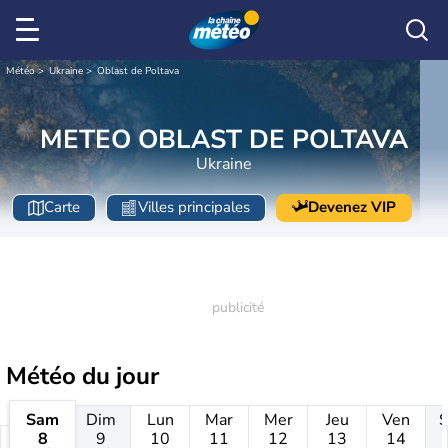
Météo
Ukraine
Oblast de Poltava
METEO OBLAST DE POLTAVA
Ukraine
Carte
Villes principales
Devenez VIP
Météo
du jour
Sam
Dim
Lun
Mar
Mer
Jeu
Ven
8
9
10
11
12
13
14