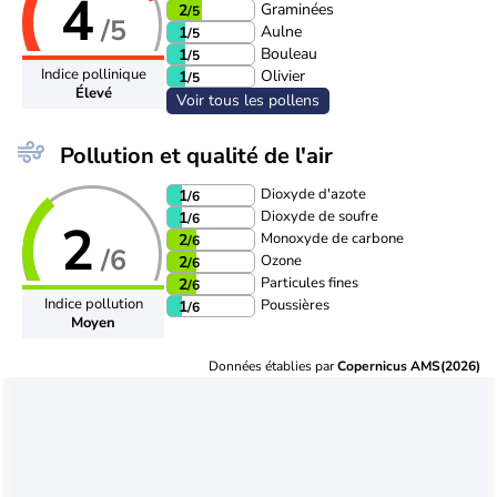
4
Graminées
2
/5
/5
Aulne
1
/5
Bouleau
1
/5
Indice pollinique
Olivier
1
/5
Élevé
Voir tous les pollens
Pollution et qualité de l'air
Dioxyde d'azote
1
/6
Dioxyde de soufre
1
/6
2
Monoxyde de carbone
2
/6
/6
Ozone
2
/6
Particules fines
2
/6
Indice pollution
Poussières
1
/6
Moyen
Données établies par
Copernicus AMS(2026)