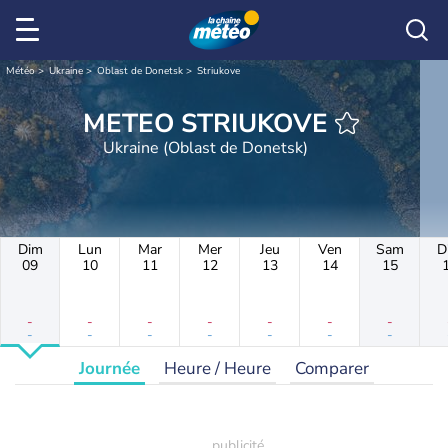
Météo
Ukraine
Oblast de Donetsk
Striukove
METEO STRIUKOVE
Ukraine (Oblast de Donetsk)
Dim
Lun
Mar
Mer
Jeu
Ven
Sam
D
09
10
11
12
13
14
15
-
-
-
-
-
-
-
-
-
-
-
-
-
-
Journée
Heure / Heure
Comparer