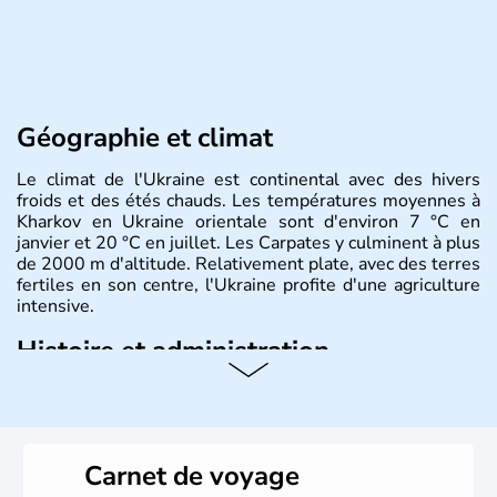
Géographie et climat
Le climat de l'Ukraine est continental avec des hivers
froids et des étés chauds. Les températures moyennes à
Kharkov en Ukraine orientale sont d'environ 7 °C en
janvier et 20 °C en juillet. Les Carpates y culminent à plus
de 2000 m d'altitude. Relativement plate, avec des terres
fertiles en son centre, l'Ukraine profite d'une agriculture
intensive.
Histoire et administration
L'Ukraine est le deuxième plus grand état d'Europe de
l'Est. Le pays est bordé par la Mer Noire au Sud et la
Biélorussie au Nord. La capitale s'appelle Kiev et
l'ukrainien en est la langue officielle. Son indépendance
Carnet de voyage
remonte au 24 août 1991. Sébastopol, Karkhov et