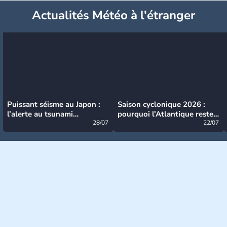
Actualités Météo à l'étranger
Puissant séisme au Japon :
Saison cyclonique 2026 :
l’alerte au tsunami
pourquoi l’Atlantique reste
désormais levée
28/07
très calme à ce stade ?
22/07