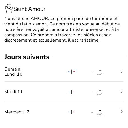
Saint Amour
Nous fêtons AMOUR. Ce prénom parle de lui-même et
vient du latin « amor . Ce nom très en vogue au début de
notre ère, renvoyait à l’amour altruiste, universel et à la
compassion. Ce prénom a traversé les siècles assez
discrètement et actuellement, il est rarissime.
jours suivants
Demain,
-
-
|
-
-
Lundi 10
km/h
-
-
|
-
Mardi 11
-
km/h
-
-
|
-
Mercredi 12
-
km/h