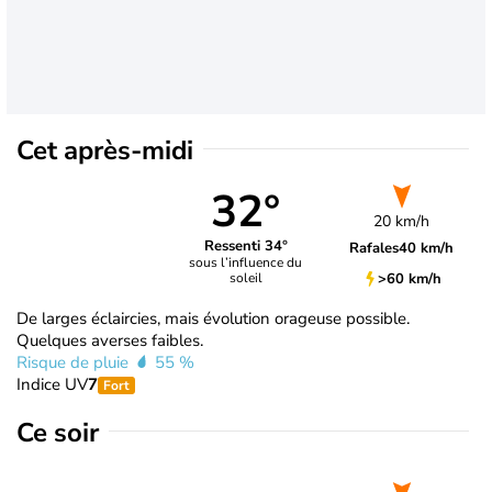
Cet après-midi
32°
20 km/h
Ressenti 34°
Rafales
40 km/h
sous l’influence du
>60 km/h
soleil
De larges éclaircies, mais évolution orageuse possible.
Quelques averses faibles.
Risque de pluie
55 %
Indice UV
7
Fort
Ce soir