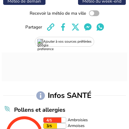
Météo de demain
Météo du week-end
Recevoir la météo de ma ville
Partager
Ajouter à vos sources préférées
Infos SANTÉ
Pollens et allergies
Ambroisies
4
/5
Armoises
3
/5