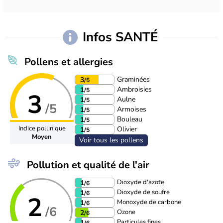
Infos SANTÉ
Pollens et allergies
Graminées
3
/5
Ambroisies
1
/5
3
Aulne
1
/5
/5
Armoises
1
/5
Bouleau
1
/5
Indice pollinique
Olivier
1
/5
Moyen
Voir tous les pollens
Pollution et qualité de l'air
Dioxyde d'azote
1
/6
Dioxyde de soufre
1
/6
2
Monoxyde de carbone
1
/6
/6
Ozone
2
/6
Particules fines
1
/6