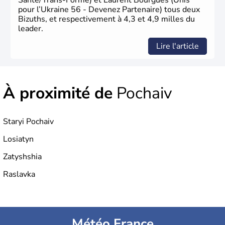
Santé/Trans-Forme) et Laurent Bourguès (Unis
pour l’Ukraine 56 - Devenez Partenaire) tous deux
Bizuths, et respectivement à 4,3 et 4,9 milles du
leader.
Lire l'article
À proximité de
Pochaiv
Staryi Pochaiv
Losiatyn
Zatyshshia
Raslavka
Météo France