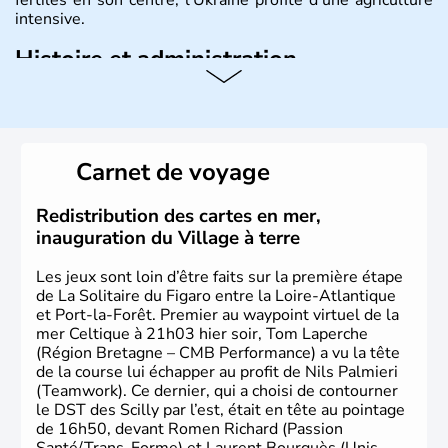
intensive.
Histoire et administration
L'Ukraine est le deuxième plus grand état d'Europe de
l'Est. Le pays est bordé par la Mer Noire au Sud et la
Biélorussie au Nord. La capitale s'appelle Kiev et
l'ukrainien en est la langue officielle. Son indépendance
Carnet de voyage
remonte au 24 août 1991. Sébastopol, Karkhov et
Odessa sont les principales villes d'Ukraine.
Redistribution des cartes en mer,
inauguration du Village à terre
Les jeux sont loin d’être faits sur la première étape
de La Solitaire du Figaro entre la Loire-Atlantique
et Port-la-Forêt. Premier au waypoint virtuel de la
mer Celtique à 21h03 hier soir, Tom Laperche
(Région Bretagne – CMB Performance) a vu la tête
de la course lui échapper au profit de Nils Palmieri
(Teamwork). Ce dernier, qui a choisi de contourner
le DST des Scilly par l’est, était en tête au pointage
de 16h50, devant Romen Richard (Passion