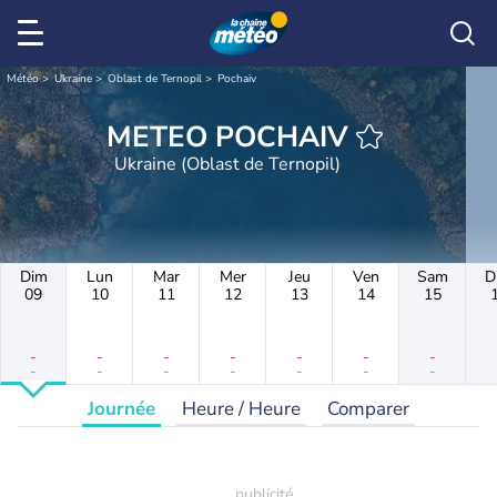
Météo
Ukraine
Oblast de Ternopil
Pochaiv
METEO POCHAIV
Ukraine (Oblast de Ternopil)
Dim
Lun
Mar
Mer
Jeu
Ven
Sam
D
09
10
11
12
13
14
15
-
-
-
-
-
-
-
-
-
-
-
-
-
-
Journée
Heure / Heure
Comparer