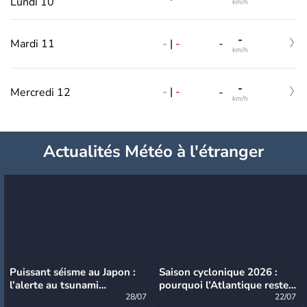
Lundi 10
km/h
-
-
|
-
Mardi 11
-
km/h
-
-
|
-
Mercredi 12
-
km/h
Actualités Météo à l'étranger
Puissant séisme au Japon :
Saison cyclonique 2026 :
l’alerte au tsunami
pourquoi l’Atlantique reste
désormais levée
28/07
très calme à ce stade ?
22/07