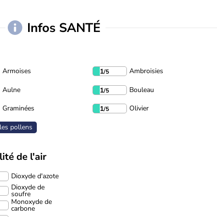
Infos SANTÉ
Armoises
Ambroisies
1
/5
Aulne
Bouleau
1
/5
Graminées
Olivier
1
/5
les pollens
ité de l'air
Dioxyde d'azote
Dioxyde de
soufre
Monoxyde de
carbone