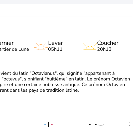
rnier
Lever
Coucher
artier de Lune
05h11
20h13
ient du latin "Octavianus", qui signifie "appartenant à
"octavus", signifiant "huitième" en latin. Le prénom Octavien
pire et une certaine noblesse antique. Ce prénom Octavien
rant dans les pays de tradition latine.
-
|
-
-
-
km/h