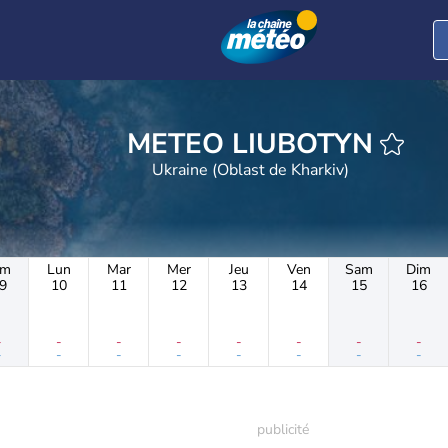
n
METEO LIUBOTYN
Ukraine (Oblast de Kharkiv)
im
Lun
Mar
Mer
Jeu
Ven
Sam
Dim
9
10
11
12
13
14
15
16
-
-
-
-
-
-
-
-
-
-
-
-
-
-
-
-