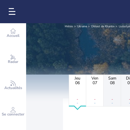
Météo
Ukraine
Oblast de Kharkiv
Liuboty
Accueil
Radar
Jeu
Ven
Sam
D
06
07
08
0
Actualités
-
-
-
-
-
-
Se connecter