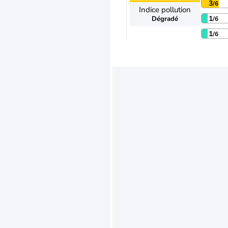
3
/6
Indice pollution
1
Dégradé
/6
1
/6