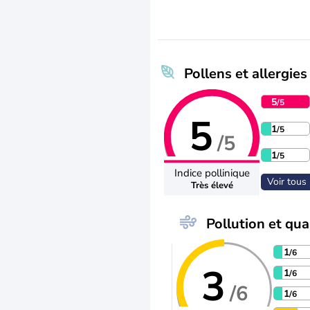
Pollens et allergies
5
/5
5
1
/5
/5
1
/5
Indice pollinique
Voir tous 
Très élevé
Pollution et qual
1
/6
3
1
/6
/6
1
/6