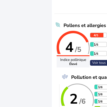
Pollens et allergies
4
/5
4
1
/5
/5
1
/5
Indice pollinique
Voir tous 
Élevé
Pollution et qual
1
/6
2
1
/6
/6
1
/6