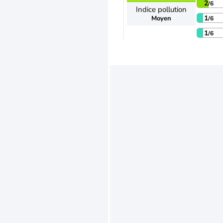
2
/6
Indice pollution
1
Moyen
/6
1
/6