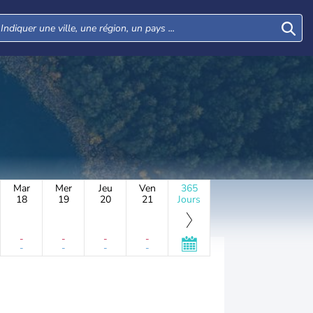
Mar
Mer
Jeu
Ven
365
18
19
20
21
Jours
-
-
-
-
-
-
-
-