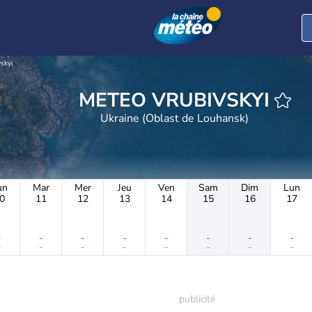
skyi
METEO VRUBIVSKYI
Ukraine (Oblast de Louhansk)
un
Mar
Mer
Jeu
Ven
Sam
Dim
Lun
0
11
12
13
14
15
16
17
-
-
-
-
-
-
-
-
-
-
-
-
-
-
-
-