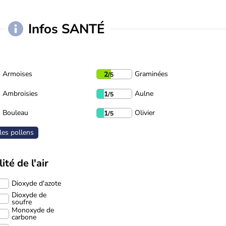
Infos SANTÉ
Armoises
Graminées
2
/5
Ambroisies
Aulne
1
/5
Bouleau
Olivier
1
/5
les pollens
ité de l'air
Dioxyde d'azote
Dioxyde de
soufre
Monoxyde de
carbone