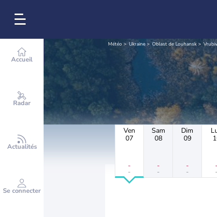
Météo
Ukraine
Oblast de Louhansk
Vrubiv
Accueil
Radar
Ven
Sam
Dim
L
07
08
09
1
Actualités
-
-
-
-
-
-
Se connecter