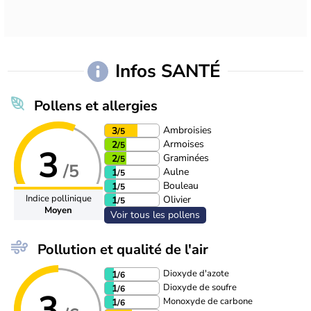
Infos SANTÉ
Pollens et allergies
Ambroisies
3
/5
Armoises
2
/5
3
Graminées
2
/5
/5
Aulne
1
/5
Bouleau
1
/5
Indice pollinique
Olivier
1
/5
Moyen
Voir tous les pollens
Pollution et qualité de l'air
Dioxyde d'azote
1
/6
Dioxyde de soufre
1
/6
3
Monoxyde de carbone
1
/6