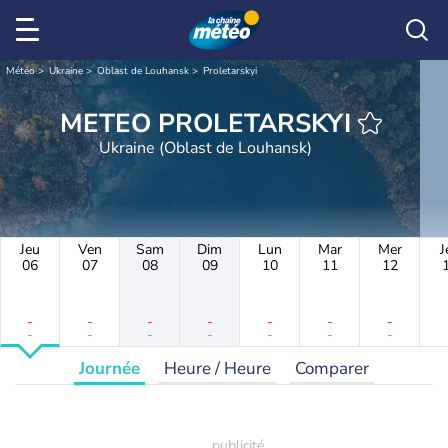
Météo
Ukraine
Oblast de Louhansk
Proletarskyi
METEO PROLETARSKYI
Ukraine (Oblast de Louhansk)
Jeu
Ven
Sam
Dim
Lun
Mar
Mer
J
06
07
08
09
10
11
12
-
-
-
-
-
-
-
-
-
-
-
-
-
-
Journée
Heure / Heure
Comparer