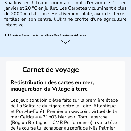
Kharkov en Ukraine orientale sont d'environ 7 °C en
janvier et 20 °C en juillet. Les Carpates y culminent à plus
de 2000 m d'altitude. Relativement plate, avec des terres
fertiles en son centre, l'Ukraine profite d'une agriculture
intensive.
Histoire et administration
L'Ukraine est le deuxième plus grand état d'Europe de
l'Est. Le pays est bordé par la Mer Noire au Sud et la
Biélorussie au Nord. La capitale s'appelle Kiev et
l'ukrainien en est la langue officielle. Son indépendance
Carnet de voyage
remonte au 24 août 1991. Sébastopol, Karkhov et
Odessa sont les principales villes d'Ukraine.
Redistribution des cartes en mer,
inauguration du Village à terre
Les jeux sont loin d’être faits sur la première étape
de La Solitaire du Figaro entre la Loire-Atlantique
et Port-la-Forêt. Premier au waypoint virtuel de la
mer Celtique à 21h03 hier soir, Tom Laperche
(Région Bretagne – CMB Performance) a vu la tête
de la course lui échapper au profit de Nils Palmieri