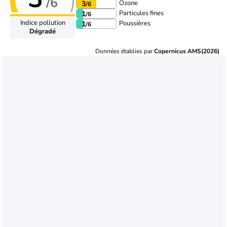
/6
Ozone
3
/6
Particules fines
1
/6
Indice pollution
Poussières
1
/6
Dégradé
Données établies par
Copernicus AMS(2026)