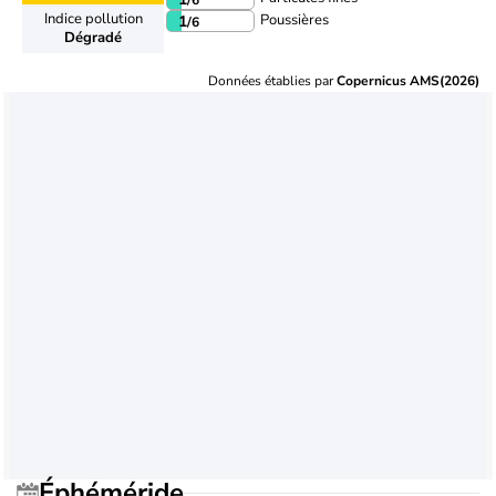
Indice pollution
Poussières
1
/6
Dégradé
Données établies par
Copernicus AMS(2026)
Éphéméride