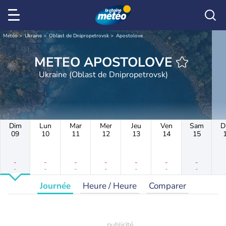
Météo
Ukraine
Oblast de Dnipropetrovsk
Apostolove
METEO APOSTOLOVE
Ukraine (Oblast de Dnipropetrovsk)
Dim
Lun
Mar
Mer
Jeu
Ven
Sam
D
09
10
11
12
13
14
15
-
-
-
-
-
-
-
-
-
-
-
-
-
-
Journée
Heure / Heure
Comparer