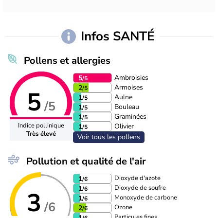
Infos SANTÉ
Pollens et allergies
Ambroisies
5
/5
Armoises
2
/5
5
Aulne
1
/5
/5
Bouleau
1
/5
Graminées
1
/5
Indice pollinique
Olivier
1
/5
Très élevé
Voir tous les pollens
Pollution et qualité de l'air
Dioxyde d'azote
1
/6
Dioxyde de soufre
1
/6
3
Monoxyde de carbone
1
/6
/6
Ozone
2
/6
Particules fines
1
/6