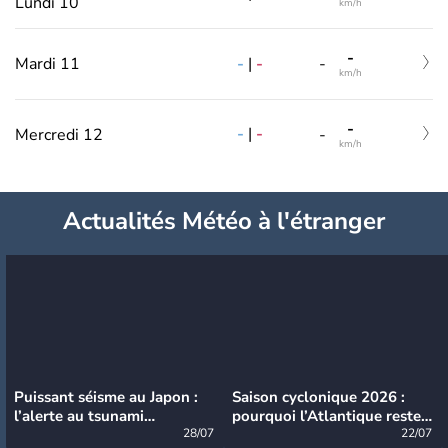
Lundi 10
km/h
-
-
|
-
Mardi 11
-
km/h
-
-
|
-
Mercredi 12
-
km/h
Actualités Météo à l'étranger
Puissant séisme au Japon :
Saison cyclonique 2026 :
l’alerte au tsunami
pourquoi l’Atlantique reste
désormais levée
28/07
très calme à ce stade ?
22/07