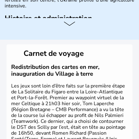
intensive.
Histoire et administration
L'Ukraine est le deuxième plus grand état d'Europe de
l'Est. Le pays est bordé par la Mer Noire au Sud et la
Biélorussie au Nord. La capitale s'appelle Kiev et
l'ukrainien en est la langue officielle. Son indépendance
Carnet de voyage
remonte au 24 août 1991. Sébastopol, Karkhov et
Odessa sont les principales villes d'Ukraine.
Redistribution des cartes en mer,
inauguration du Village à terre
Les jeux sont loin d’être faits sur la première étape
de La Solitaire du Figaro entre la Loire-Atlantique
et Port-la-Forêt. Premier au waypoint virtuel de la
mer Celtique à 21h03 hier soir, Tom Laperche
(Région Bretagne – CMB Performance) a vu la tête
de la course lui échapper au profit de Nils Palmieri
(Teamwork). Ce dernier, qui a choisi de contourner
le DST des Scilly par l’est, était en tête au pointage
de 16h50, devant Romen Richard (Passion