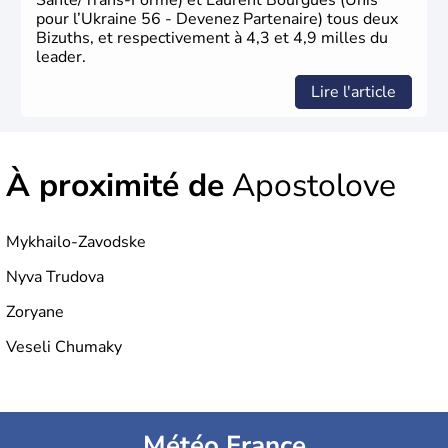
Santé/Trans-Forme) et Laurent Bourguès (Unis
pour l’Ukraine 56 - Devenez Partenaire) tous deux
Bizuths, et respectivement à 4,3 et 4,9 milles du
leader.
Lire l'article
À proximité de
Apostolove
Mykhailo-Zavodske
Nyva Trudova
Zoryane
Veseli Chumaky
Météo France