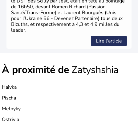
le DST des Scilly par l’est, était en tête au pointage
de 16h50, devant Romen Richard (Passion
Santé/Trans-Forme) et Laurent Bourguès (Unis
pour l’Ukraine 56 - Devenez Partenaire) tous deux
Bizuths, et respectivement à 4,3 et 4,9 milles du
leader.
Lire l'article
À proximité de
Zatyshshia
Haivka
Pischa
Melnyky
Ostrivia