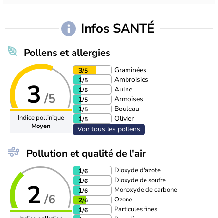
Infos SANTÉ
Pollens et allergies
Graminées
3
/5
Ambroisies
1
/5
3
Aulne
1
/5
/5
Armoises
1
/5
Bouleau
1
/5
Indice pollinique
Olivier
1
/5
Moyen
Voir tous les pollens
Pollution et qualité de l'air
Dioxyde d'azote
1
/6
Dioxyde de soufre
1
/6
2
Monoxyde de carbone
1
/6
/6
Ozone
2
/6
Particules fines
1
/6