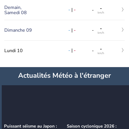
Demain,
-
-
|
-
-
Samedi 08
km/h
-
-
|
-
Dimanche 09
-
km/h
-
-
|
-
Lundi 10
-
km/h
Actualités Météo à l'étranger
Puissant séisme au Japon :
Saison cyclonique 2026 :