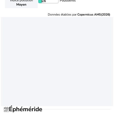
Indice pollution
Poussières
1
/6
Moyen
Données établies par
Copernicus AMS(2026)
Éphéméride