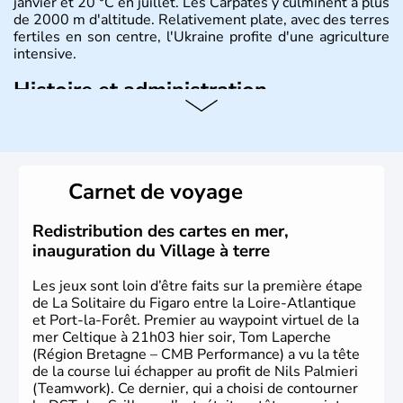
janvier et 20 °C en juillet. Les Carpates y culminent à plus
de 2000 m d'altitude. Relativement plate, avec des terres
fertiles en son centre, l'Ukraine profite d'une agriculture
intensive.
Histoire et administration
L'Ukraine est le deuxième plus grand état d'Europe de
l'Est. Le pays est bordé par la Mer Noire au Sud et la
Biélorussie au Nord. La capitale s'appelle Kiev et
l'ukrainien en est la langue officielle. Son indépendance
Carnet de voyage
remonte au 24 août 1991. Sébastopol, Karkhov et
Odessa sont les principales villes d'Ukraine.
Redistribution des cartes en mer,
inauguration du Village à terre
Les jeux sont loin d’être faits sur la première étape
de La Solitaire du Figaro entre la Loire-Atlantique
et Port-la-Forêt. Premier au waypoint virtuel de la
mer Celtique à 21h03 hier soir, Tom Laperche
(Région Bretagne – CMB Performance) a vu la tête
de la course lui échapper au profit de Nils Palmieri
(Teamwork). Ce dernier, qui a choisi de contourner