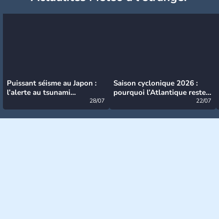
Puissant séisme au Japon :
Saison cyclonique 2026 :
l’alerte au tsunami
pourquoi l’Atlantique reste
désormais levée
28/07
très calme à ce stade ?
22/07