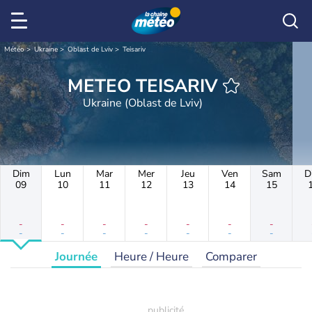
Météo
Ukraine
Oblast de Lviv
Teisariv
METEO TEISARIV
Ukraine (Oblast de Lviv)
Dim
Lun
Mar
Mer
Jeu
Ven
Sam
D
09
10
11
12
13
14
15
-
-
-
-
-
-
-
-
-
-
-
-
-
-
Journée
Heure / Heure
Comparer