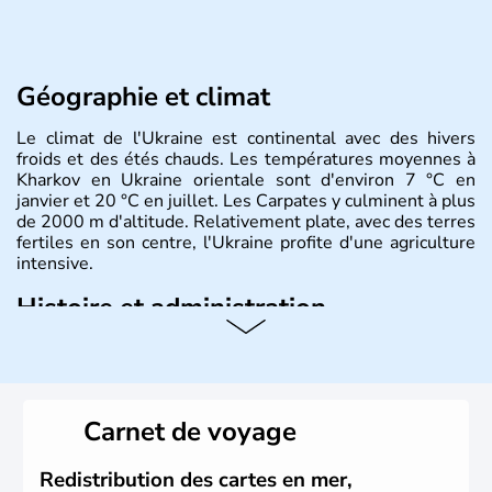
Géographie et climat
Le climat de l'Ukraine est continental avec des hivers
froids et des étés chauds. Les températures moyennes à
Kharkov en Ukraine orientale sont d'environ 7 °C en
janvier et 20 °C en juillet. Les Carpates y culminent à plus
de 2000 m d'altitude. Relativement plate, avec des terres
fertiles en son centre, l'Ukraine profite d'une agriculture
intensive.
Histoire et administration
L'Ukraine est le deuxième plus grand état d'Europe de
l'Est. Le pays est bordé par la Mer Noire au Sud et la
Biélorussie au Nord. La capitale s'appelle Kiev et
l'ukrainien en est la langue officielle. Son indépendance
Carnet de voyage
remonte au 24 août 1991. Sébastopol, Karkhov et
Odessa sont les principales villes d'Ukraine.
Redistribution des cartes en mer,