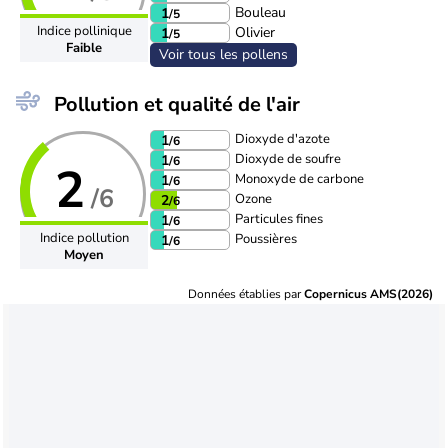
Bouleau
1
/5
Indice pollinique
Olivier
1
/5
Faible
Voir tous les pollens
Pollution et qualité de l'air
Dioxyde d'azote
1
/6
Dioxyde de soufre
1
/6
2
Monoxyde de carbone
1
/6
/6
Ozone
2
/6
Particules fines
1
/6
Indice pollution
Poussières
1
/6
Moyen
Données établies par
Copernicus AMS(2026)