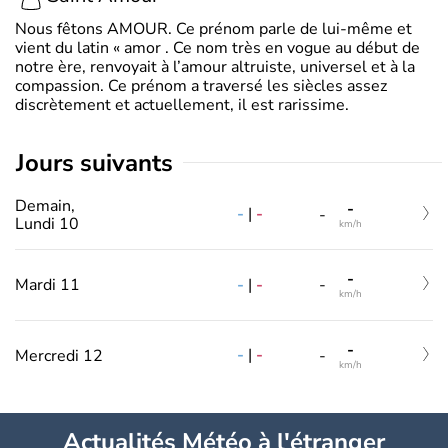
Nous fêtons AMOUR. Ce prénom parle de lui-même et
vient du latin « amor . Ce nom très en vogue au début de
notre ère, renvoyait à l’amour altruiste, universel et à la
compassion. Ce prénom a traversé les siècles assez
discrètement et actuellement, il est rarissime.
jours suivants
Demain,
-
-
|
-
-
Lundi 10
km/h
-
-
|
-
Mardi 11
-
km/h
-
-
|
-
Mercredi 12
-
km/h
Actualités Météo à l'étranger