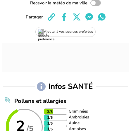
Recevoir la météo de ma ville
Partager
Ajouter à vos sources préférées
Infos SANTÉ
Pollens et allergies
Graminées
2
/5
Ambroisies
1
/5
2
Aulne
1
/5
/5
Armoises
1
/5