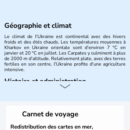
Géographie et climat
Le climat de l'Ukraine est continental avec des hivers
froids et des étés chauds. Les températures moyennes à
Kharkov en Ukraine orientale sont d'environ 7 °C en
janvier et 20 °C en juillet. Les Carpates y culminent à plus
de 2000 m d'altitude. Relativement plate, avec des terres
fertiles en son centre, l'Ukraine profite d'une agriculture
intensive.
Histoire et administration
L'Ukraine est le deuxième plus grand état d'Europe de
l'Est. Le pays est bordé par la Mer Noire au Sud et la
Biélorussie au Nord. La capitale s'appelle Kiev et
l'ukrainien en est la langue officielle. Son indépendance
Carnet de voyage
remonte au 24 août 1991. Sébastopol, Karkhov et
Odessa sont les principales villes d'Ukraine.
Redistribution des cartes en mer,