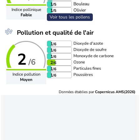
Bouleau
1
/5
Indice pollinique
Olivier
1
/5
Faible
Voir tous les pollens
Pollution et qualité de l'air
Dioxyde d'azote
1
/6
Dioxyde de soufre
1
/6
2
Monoxyde de carbone
1
/6
/6
Ozone
2
/6
Particules fines
1
/6
Indice pollution
Poussières
1
/6
Moyen
Données établies par
Copernicus AMS(2026)