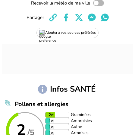
Recevoir la météo de ma ville
Partager
Ajouter à vos sources préférées
Infos SANTÉ
Pollens et allergies
Graminées
2
/5
Ambroisies
1
/5
2
Aulne
1
/5
/5
Armoises
1
/5