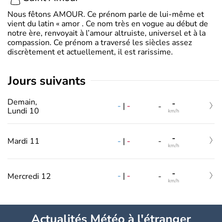
Nous fêtons AMOUR. Ce prénom parle de lui-même et
vient du latin « amor . Ce nom très en vogue au début de
notre ère, renvoyait à l’amour altruiste, universel et à la
compassion. Ce prénom a traversé les siècles assez
discrètement et actuellement, il est rarissime.
jours suivants
Demain,
-
-
|
-
-
Lundi 10
km/h
-
-
|
-
Mardi 11
-
km/h
-
-
|
-
Mercredi 12
-
km/h
Actualités Météo à l'étranger