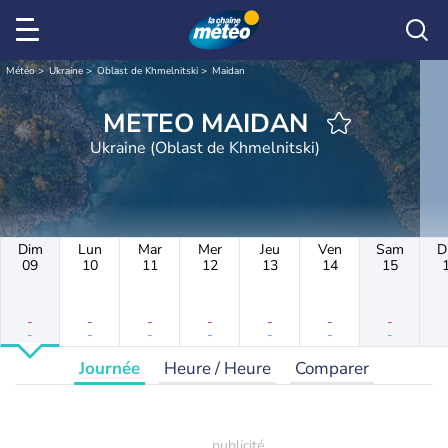
Météo
Ukraine
Oblast de Khmelnitski
Maidan
METEO MAIDAN
Ukraine (Oblast de Khmelnitski)
Dim
Lun
Mar
Mer
Jeu
Ven
Sam
D
09
10
11
12
13
14
15
-
-
-
-
-
-
-
-
-
-
-
-
-
-
Journée
Heure / Heure
Comparer