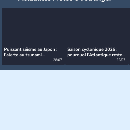
Puissant séisme au Japon :
Saison cyclonique 2026 :
l’alerte au tsunami
pourquoi l’Atlantique reste
désormais levée
28/07
très calme à ce stade ?
22/07