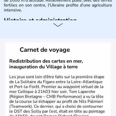
de 2000 m d'altitude. Relativement plate, avec des terres
fertiles en son centre, l'Ukraine profite d'une agriculture
intensive.
Histoire et administration
L'Ukraine est le deuxième plus grand état d'Europe de
l'Est. Le pays est bordé par la Mer Noire au Sud et la
Biélorussie au Nord. La capitale s'appelle Kiev et
l'ukrainien en est la langue officielle. Son indépendance
Carnet de voyage
remonte au 24 août 1991. Sébastopol, Karkhov et
Odessa sont les principales villes d'Ukraine.
Redistribution des cartes en mer,
inauguration du Village à terre
Les jeux sont loin d’être faits sur la première étape
de La Solitaire du Figaro entre la Loire-Atlantique
et Port-la-Forêt. Premier au waypoint virtuel de la
mer Celtique à 21h03 hier soir, Tom Laperche
(Région Bretagne – CMB Performance) a vu la tête
de la course lui échapper au profit de Nils Palmieri
(Teamwork). Ce dernier, qui a choisi de contourner
le DST des Scilly par l’est, était en tête au pointage