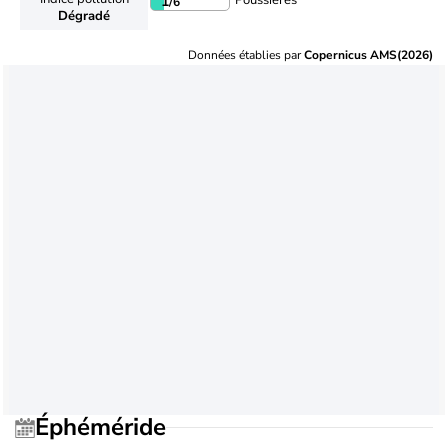
Poussières
1
/6
Dégradé
Données établies par
Copernicus AMS(2026)
Éphéméride