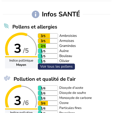
Infos SANTÉ
Pollens et allergies
Ambroisies
3
/5
Armoises
3
/5
3
Graminées
2
/5
/5
Aulne
1
/5
Bouleau
1
/5
Indice pollinique
Olivier
1
/5
Moyen
Voir tous les pollens
Pollution et qualité de l'air
Dioxyde d'azote
1
/6
Dioxyde de soufre
1
/6
3
Monoxyde de carbone
1
/6
/6
Ozone
3
/6
Particules fines
1
/6
Indice pollution