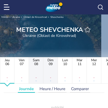
Météo
Ukraine
Oblast de Kirovohrad
Shevchenka
METEO SHEVCHENKA
Ukraine (Oblast de Kirovohrad)
Jeu
Ven
Sam
Dim
Lun
Mar
Mer
J
06
07
08
09
10
11
12
-
-
-
-
-
-
-
-
-
-
-
-
-
-
Journée
Heure / Heure
Comparer