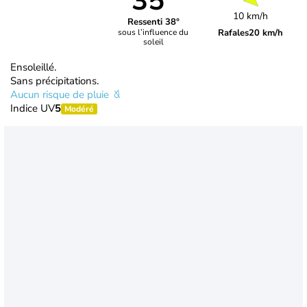
35°
10 km/h
Ressenti 38°
Rafales
20 km/h
sous l’influence du
soleil
Ensoleillé.
Sans précipitations.
Aucun risque de pluie
Indice UV
5
Modéré