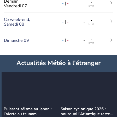
Demain,
-
-
|
-
-
Vendredi 07
km/h
Ce week-end,
-
-
|
-
-
Samedi 08
km/h
-
-
|
-
Dimanche 09
-
km/h
Actualités Météo à l'étranger
Puissant séisme au Japon :
Saison cyclonique 2026 :
l’alerte au tsunami
pourquoi l’Atlantique reste