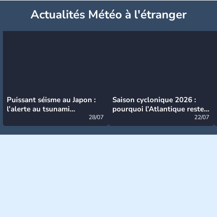
Actualités Météo à l'étranger
Puissant séisme au Japon :
Saison cyclonique 2026 :
l’alerte au tsunami
pourquoi l’Atlantique reste
désormais levée
28/07
très calme à ce stade ?
22/07