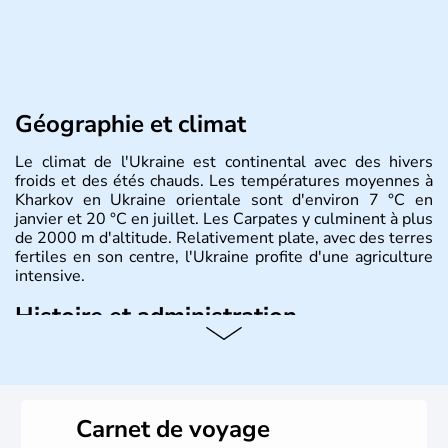
Géographie et climat
Le climat de l'Ukraine est continental avec des hivers
froids et des étés chauds. Les températures moyennes à
Kharkov en Ukraine orientale sont d'environ 7 °C en
janvier et 20 °C en juillet. Les Carpates y culminent à plus
de 2000 m d'altitude. Relativement plate, avec des terres
fertiles en son centre, l'Ukraine profite d'une agriculture
intensive.
Histoire et administration
L'Ukraine est le deuxième plus grand état d'Europe de
l'Est. Le pays est bordé par la Mer Noire au Sud et la
Biélorussie au Nord. La capitale s'appelle Kiev et
l'ukrainien en est la langue officielle. Son indépendance
Carnet de voyage
remonte au 24 août 1991. Sébastopol, Karkhov et