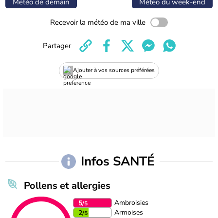
Météo de demain
Météo du week-end
Recevoir la météo de ma ville
Partager
Ajouter à vos sources préférées
Infos SANTÉ
Pollens et allergies
Ambroisies
5
/5
Armoises
2
/5