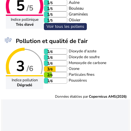
5
Aulne
1
/5
/5
Bouleau
1
/5
Graminées
1
/5
Indice pollinique
Olivier
1
/5
Très élevé
Voir tous les pollens
Pollution et qualité de l'air
Dioxyde d'azote
1
/6
Dioxyde de soufre
1
/6
3
Monoxyde de carbone
1
/6
/6
Ozone
3
/6
Particules fines
2
/6
Indice pollution
Poussières
1
/6
Dégradé
Données établies par
Copernicus AMS(2026)