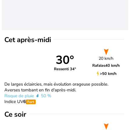
Cet après-midi
30°
20 km/h
Rafales
40 km/h
Ressenti 34°
>50 km/h
De larges éclaircies, mais évolution orageuse possible.
Averses tombant en fin d'après-midi.
Risque de pluie
50 %
Indice UV
6
Fort
Ce soir