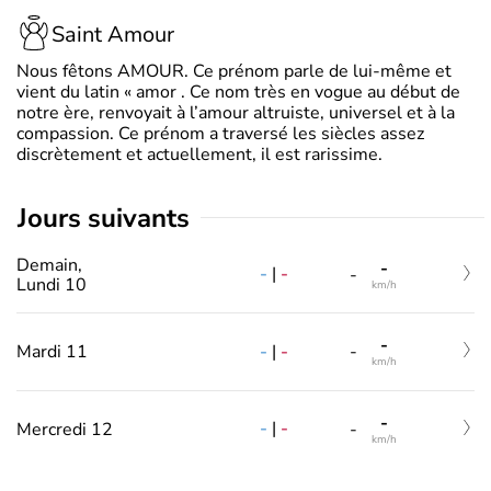
Saint Amour
Nous fêtons AMOUR. Ce prénom parle de lui-même et
vient du latin « amor . Ce nom très en vogue au début de
notre ère, renvoyait à l’amour altruiste, universel et à la
compassion. Ce prénom a traversé les siècles assez
discrètement et actuellement, il est rarissime.
jours suivants
Demain,
-
-
|
-
-
Lundi 10
km/h
-
-
|
-
Mardi 11
-
km/h
-
-
|
-
Mercredi 12
-
km/h