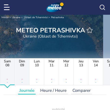
Météo
Ukraine
Oblast de Tchernivtsi
Petrashivka
METEO PETRASHIVKA
Ukraine (Oblast de Tchernivtsi)
Sam
Dim
Lun
Mar
Mer
Jeu
Ven
S
08
09
10
11
12
13
14
-
-
-
-
-
-
-
-
-
-
-
-
-
-
Journée
Heure / Heure
Comparer