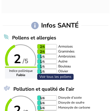
Infos SANTÉ
Pollens et allergies
Armoises
2
/5
Graminées
2
/5
2
Ambroisies
1
/5
/5
Aulne
1
/5
Bouleau
1
/5
Indice pollinique
Olivier
1
/5
Faible
Voir tous les pollens
Pollution et qualité de l'air
Dioxyde d'azote
1
/6
Dioxyde de soufre
1
/6
2
Monoxyde de carbone
1
/6