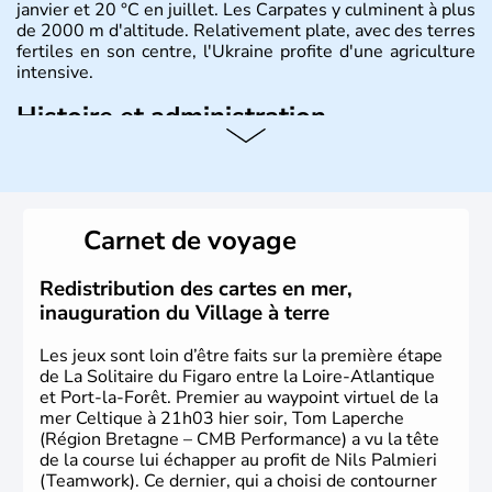
janvier et 20 °C en juillet. Les Carpates y culminent à plus
de 2000 m d'altitude. Relativement plate, avec des terres
fertiles en son centre, l'Ukraine profite d'une agriculture
intensive.
Histoire et administration
L'Ukraine est le deuxième plus grand état d'Europe de
l'Est. Le pays est bordé par la Mer Noire au Sud et la
Biélorussie au Nord. La capitale s'appelle Kiev et
l'ukrainien en est la langue officielle. Son indépendance
Carnet de voyage
remonte au 24 août 1991. Sébastopol, Karkhov et
Odessa sont les principales villes d'Ukraine.
Redistribution des cartes en mer,
inauguration du Village à terre
Les jeux sont loin d’être faits sur la première étape
de La Solitaire du Figaro entre la Loire-Atlantique
et Port-la-Forêt. Premier au waypoint virtuel de la
mer Celtique à 21h03 hier soir, Tom Laperche
(Région Bretagne – CMB Performance) a vu la tête
de la course lui échapper au profit de Nils Palmieri
(Teamwork). Ce dernier, qui a choisi de contourner