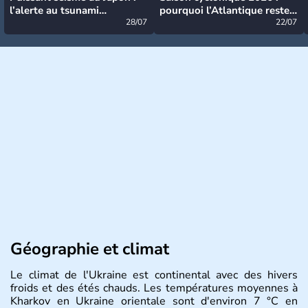
l’alerte au tsunami
pourquoi l’Atlantique reste
désormais levée
28/07
très calme à ce stade ?
22/07
Géographie et climat
Le climat de l'Ukraine est continental avec des hivers
froids et des étés chauds. Les températures moyennes à
Kharkov en Ukraine orientale sont d'environ 7 °C en