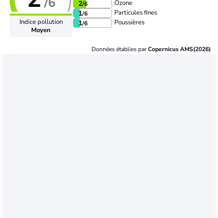
/6
Ozone
2
/6
Particules fines
1
/6
Indice pollution
Poussières
1
/6
Moyen
Données établies par
Copernicus AMS(2026)