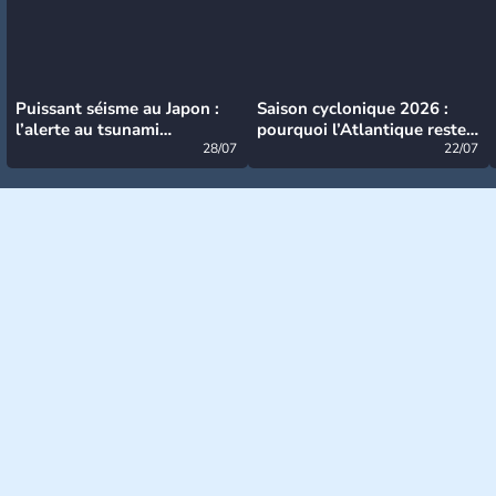
Puissant séisme au Japon :
Saison cyclonique 2026 :
l’alerte au tsunami
pourquoi l’Atlantique reste
désormais levée
28/07
très calme à ce stade ?
22/07