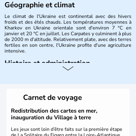
Géographie et climat
Le climat de l'Ukraine est continental avec des hivers
froids et des étés chauds. Les températures moyennes à
Kharkov en Ukraine orientale sont d'environ 7 °C en
janvier et 20 °C en juillet. Les Carpates y culminent à plus
de 2000 m d'altitude. Relativement plate, avec des terres
fertiles en son centre, l'Ukraine profite d'une agriculture
intensive.
Histoire et administration
L'Ukraine est le deuxième plus grand état d'Europe de
l'Est. Le pays est bordé par la Mer Noire au Sud et la
Biélorussie au Nord. La capitale s'appelle Kiev et
l'ukrainien en est la langue officielle. Son indépendance
Carnet de voyage
remonte au 24 août 1991. Sébastopol, Karkhov et
Odessa sont les principales villes d'Ukraine.
Redistribution des cartes en mer,
inauguration du Village à terre
Les jeux sont loin d’être faits sur la première étape
de La Solitaire du Figaro entre la Loire-Atlantique