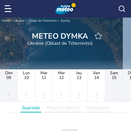
Météo
Ukraine
Oblast de Tchernivtsi
Dymka
METEO DYMKA
Ukraine (Oblast de Tchernivtsi)
Dim
Lun
Mar
Mer
Jeu
Ven
Sam
D
09
10
11
12
13
14
15
-
-
-
-
-
-
-
-
-
-
-
-
-
-
Journée
Heure / Heure
Comparer