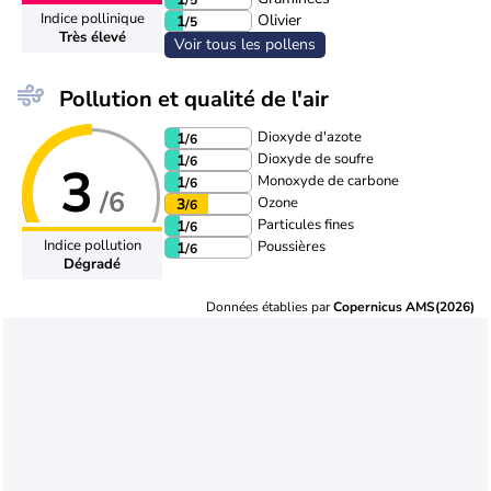
Indice pollinique
Olivier
1
/5
Très élevé
Voir tous les pollens
Pollution et qualité de l'air
Dioxyde d'azote
1
/6
Dioxyde de soufre
1
/6
3
Monoxyde de carbone
1
/6
/6
Ozone
3
/6
Particules fines
1
/6
Indice pollution
Poussières
1
/6
Dégradé
Données établies par
Copernicus AMS(2026)