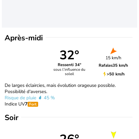
Après-midi
32°
15 km/h
Ressenti 34°
Rafales
35 km/h
sous l’influence du
>50 km/h
soleil
De larges éclaircies, mais évolution orageuse possible.
Possibilité d'averses.
Risque de pluie
45 %
Indice UV
7
Fort
Soir