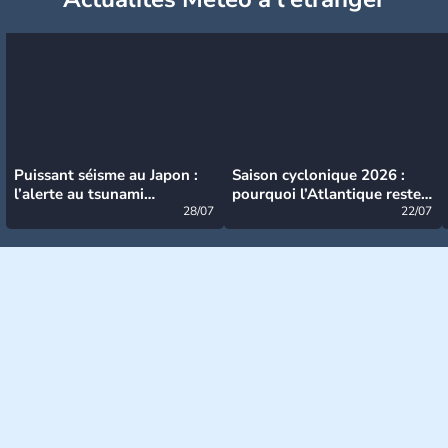
Puissant séisme au Japon :
Saison cyclonique 2026 :
l’alerte au tsunami
pourquoi l’Atlantique reste
désormais levée
28/07
très calme à ce stade ?
22/07