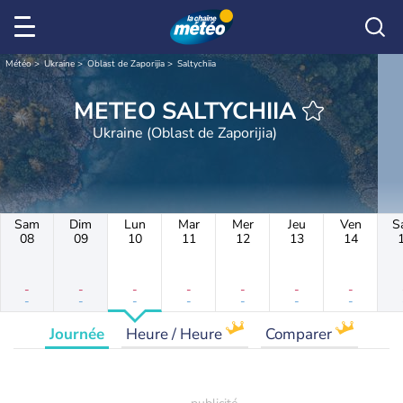
Météo
Ukraine
Oblast de Zaporijia
Saltychiia
METEO SALTYCHIIA
Ukraine (Oblast de Zaporijia)
Sam
Dim
Lun
Mar
Mer
Jeu
Ven
S
08
09
10
11
12
13
14
-
-
-
-
-
-
-
-
-
-
-
-
-
-
Journée
Heure / Heure
Comparer