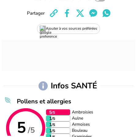
Partager
Ajouter à vos sources préférées
Infos SANTÉ
Pollens et allergies
Ambroisies
5
/5
Aulne
1
/5
5
Armoises
1
/5
/5
Bouleau
1
/5
Graminées
1
/5