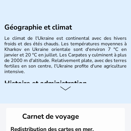
Géographie et climat
Le climat de l'Ukraine est continental avec des hivers
froids et des étés chauds. Les températures moyennes à
Kharkov en Ukraine orientale sont d'environ 7 °C en
janvier et 20 °C en juillet. Les Carpates y culminent à plus
de 2000 m d'altitude. Relativement plate, avec des terres
fertiles en son centre, l'Ukraine profite d'une agriculture
intensive.
Histoire et administration
L'Ukraine est le deuxième plus grand état d'Europe de
l'Est. Le pays est bordé par la Mer Noire au Sud et la
Biélorussie au Nord. La capitale s'appelle Kiev et
l'ukrainien en est la langue officielle. Son indépendance
Carnet de voyage
remonte au 24 août 1991. Sébastopol, Karkhov et
Odessa sont les principales villes d'Ukraine.
Redistribution des cartes en mer,