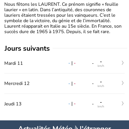
Nous fêtons les LAURENT. Ce prénom signifie « feuille
laurier » en latin. Dans l’antiquité, des couronnes de
lauriers étaient tressées pour les vainqueurs. C’est le
symbole de la victoire, du génie et de l’immortalité.
Laurent réapparait en Italie au 15e siècle. En France, son
succès dure de 1965 à 1975. Depuis, il se fait rare.
jours suivants
-
-
|
-
Mardi 11
-
km/h
-
-
|
-
Mercredi 12
-
km/h
-
-
|
-
Jeudi 13
-
km/h
Actualités Météo à l'étranger