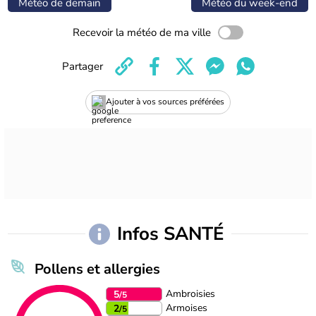
Météo de demain
Météo du week-end
Recevoir la météo de ma ville
Partager
Ajouter à vos sources préférées
Infos SANTÉ
Pollens et allergies
Ambroisies
5
/5
Armoises
2
/5