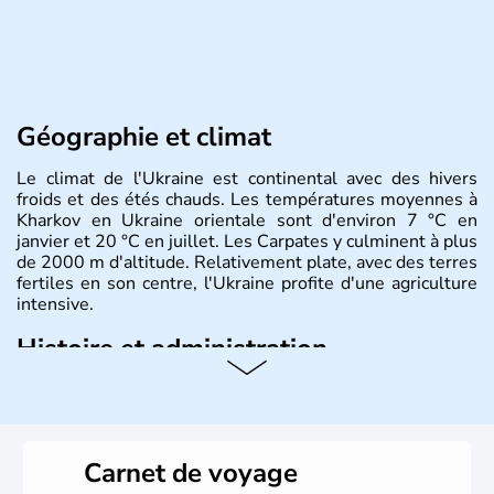
Géographie et climat
Le climat de l'Ukraine est continental avec des hivers
froids et des étés chauds. Les températures moyennes à
Kharkov en Ukraine orientale sont d'environ 7 °C en
janvier et 20 °C en juillet. Les Carpates y culminent à plus
de 2000 m d'altitude. Relativement plate, avec des terres
fertiles en son centre, l'Ukraine profite d'une agriculture
intensive.
Histoire et administration
L'Ukraine est le deuxième plus grand état d'Europe de
l'Est. Le pays est bordé par la Mer Noire au Sud et la
Biélorussie au Nord. La capitale s'appelle Kiev et
l'ukrainien en est la langue officielle. Son indépendance
Carnet de voyage
remonte au 24 août 1991. Sébastopol, Karkhov et