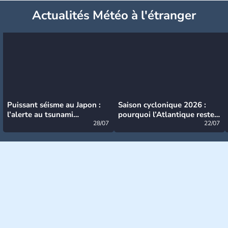
Actualités Météo à l'étranger
Puissant séisme au Japon :
Saison cyclonique 2026 :
l’alerte au tsunami
pourquoi l’Atlantique reste
désormais levée
28/07
très calme à ce stade ?
22/07