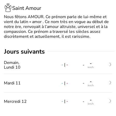
Saint Amour
Nous fêtons AMOUR. Ce prénom parle de lui-même et
vient du latin « amor . Ce nom très en vogue au début de
notre ère, renvoyait à l’amour altruiste, universel et à la
compassion. Ce prénom a traversé les siècles assez
discrètement et actuellement, il est rarissime.
jours suivants
Demain,
-
-
|
-
-
Lundi 10
km/h
-
-
|
-
Mardi 11
-
km/h
-
-
|
-
Mercredi 12
-
km/h