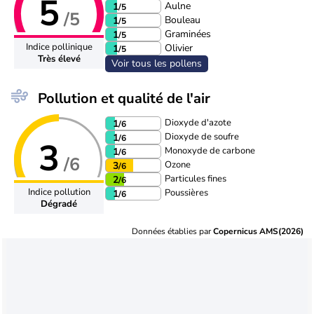
5
Aulne
1
/5
/5
Bouleau
1
/5
Graminées
1
/5
Indice pollinique
Olivier
1
/5
Très élevé
Voir tous les pollens
Pollution et qualité de l'air
Dioxyde d'azote
1
/6
Dioxyde de soufre
1
/6
3
Monoxyde de carbone
1
/6
/6
Ozone
3
/6
Particules fines
2
/6
Indice pollution
Poussières
1
/6
Dégradé
Données établies par
Copernicus AMS(2026)