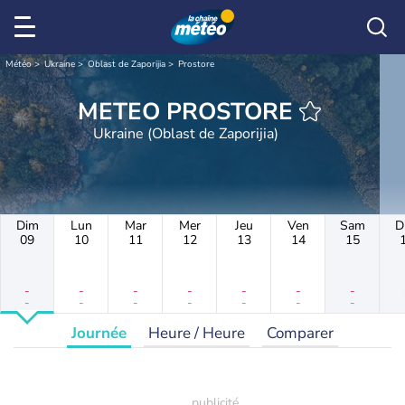
Météo
Ukraine
Oblast de Zaporijia
Prostore
METEO PROSTORE
Ukraine (Oblast de Zaporijia)
Dim
Lun
Mar
Mer
Jeu
Ven
Sam
D
09
10
11
12
13
14
15
-
-
-
-
-
-
-
-
-
-
-
-
-
-
Journée
Heure / Heure
Comparer