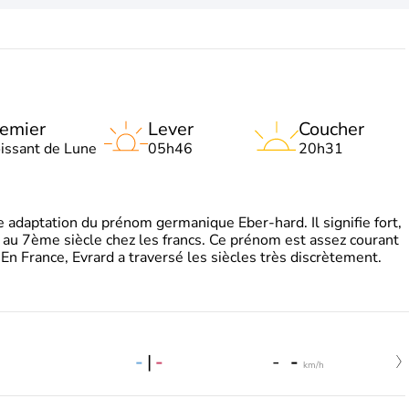
emier
Lever
Coucher
oissant de Lune
05h46
20h31
adaptation du prénom germanique Eber-hard. Il signifie fort,
à au 7ème siècle chez les francs. Ce prénom est assez courant
En France, Evrard a traversé les siècles très discrètement.
-
|
-
-
-
km/h