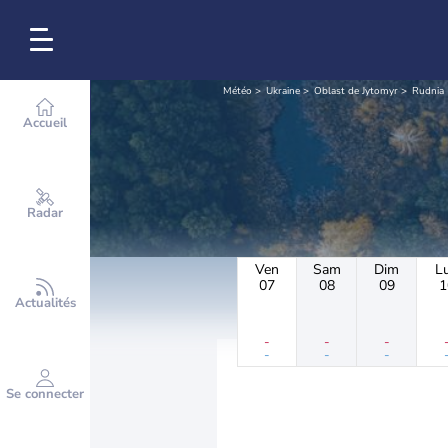
Météo
Ukraine
Oblast de Jytomyr
Rudnia
Accueil
Radar
Ven
Sam
Dim
L
07
08
09
1
Actualités
-
-
-
-
-
-
Se connecter