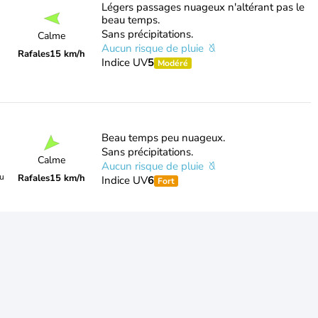
Légers passages nuageux n'altérant pas le
beau temps.
Sans précipitations.
Calme
Aucun risque de pluie
Rafales
15 km/h
Indice UV
5
Modéré
Beau temps peu nuageux.
Sans précipitations.
Calme
Aucun risque de pluie
du
Rafales
15 km/h
Indice UV
6
Fort