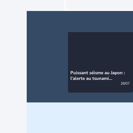
Puissant séisme au Japon :
l’alerte au tsunami
désormais levée
28/07