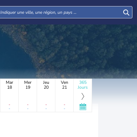
Mar
Mer
Jeu
Ven
365
18
19
20
21
Jours
-
-
-
-
-
-
-
-