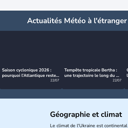
Actualités Météo à l'étranger
Saison cyclonique 2026 :
Tempête tropicale Bertha :
pourquoi l’Atlantique reste
une trajectoire le long du du
très calme à ce stade ?
22/07
littoral américain
22/07
Géographie et climat
Le climat de l'Ukraine est continental