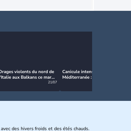
Orages violents du nord de
Canicule intense en
Ca
l'Italie aux Balkans ce mardi
Méditerranée : près de 50°C
Ma
: grosse grêle, violentes
21/07
et des incendies hors de
21/07
rafales et pluies intenses
contrôle en Espagne
 avec des hivers froids et des étés chauds.