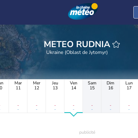
METEO RUDNIA
Ukraine (Oblast de Jytomyr)
un
Mar
Mer
Jeu
Ven
Sam
Dim
Lun
0
11
12
13
14
15
16
17
-
-
-
-
-
-
-
-
-
-
-
-
-
-
-
-