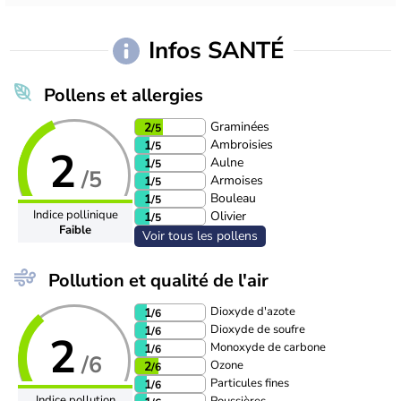
Infos SANTÉ
Pollens et allergies
Graminées
2
/5
Ambroisies
1
/5
2
Aulne
1
/5
/5
Armoises
1
/5
Bouleau
1
/5
Indice pollinique
Olivier
1
/5
Faible
Voir tous les pollens
Pollution et qualité de l'air
Dioxyde d'azote
1
/6
Dioxyde de soufre
1
/6
2
Monoxyde de carbone
1
/6
/6
Ozone
2
/6
Particules fines
1
/6
Indice pollution