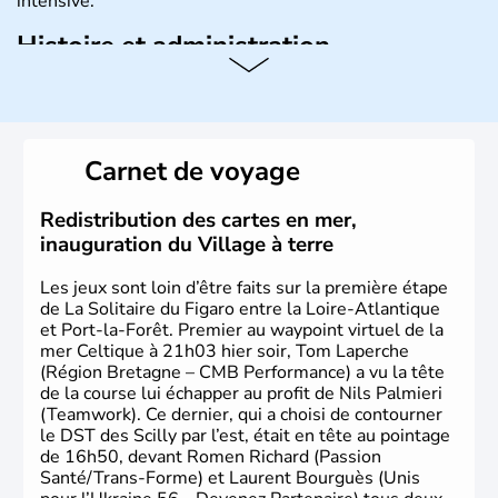
intensive.
Histoire et administration
L'Ukraine est le deuxième plus grand état d'Europe de
l'Est. Le pays est bordé par la Mer Noire au Sud et la
Biélorussie au Nord. La capitale s'appelle Kiev et
l'ukrainien en est la langue officielle. Son indépendance
Carnet de voyage
remonte au 24 août 1991. Sébastopol, Karkhov et
Odessa sont les principales villes d'Ukraine.
Redistribution des cartes en mer,
inauguration du Village à terre
Les jeux sont loin d’être faits sur la première étape
de La Solitaire du Figaro entre la Loire-Atlantique
et Port-la-Forêt. Premier au waypoint virtuel de la
mer Celtique à 21h03 hier soir, Tom Laperche
(Région Bretagne – CMB Performance) a vu la tête
de la course lui échapper au profit de Nils Palmieri
(Teamwork). Ce dernier, qui a choisi de contourner
le DST des Scilly par l’est, était en tête au pointage
de 16h50, devant Romen Richard (Passion
Santé/Trans-Forme) et Laurent Bourguès (Unis