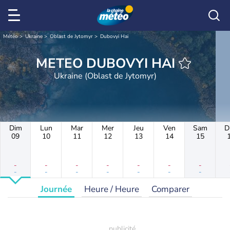
Météo
Ukraine
Oblast de Jytomyr
Dubovyi Hai
METEO DUBOVYI HAI
Ukraine (Oblast de Jytomyr)
Dim
Lun
Mar
Mer
Jeu
Ven
Sam
D
09
10
11
12
13
14
15
-
-
-
-
-
-
-
-
-
-
-
-
-
-
Journée
Heure / Heure
Comparer