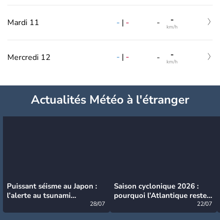
-
-
|
-
Mardi 11
-
km/h
-
-
|
-
Mercredi 12
-
km/h
Actualités Météo à l'étranger
Puissant séisme au Japon :
Saison cyclonique 2026 :
l’alerte au tsunami
pourquoi l’Atlantique reste
désormais levée
28/07
très calme à ce stade ?
22/07