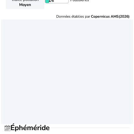
Poussières
1
/6
Moyen
Données établies par
Copernicus AMS(2026)
Éphéméride