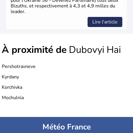
pour l’Ukraine 56 - Devenez Partenaire) tous deux
Bizuths, et respectivement à 4,3 et 4,9 milles du
leader.
Lire l'article
À proximité de
Dubovyi Hai
Pershotravneve
Kyrdany
Korchivka
Mochulnia
Météo France