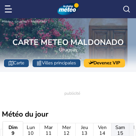
Météo
Uruguay
Maldonado
CARTE METEO MALDONADO
Uruguay
Carte
Villes principales
Devenez VIP
Météo
du jour
Dim
Lun
Mar
Mer
Jeu
Ven
Sam
9
10
11
12
13
14
15