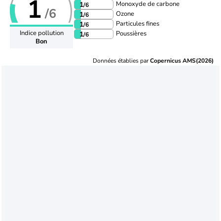
1
Monoxyde de carbone
1
/6
/6
Ozone
1
/6
Particules fines
1
/6
Indice pollution
Poussières
1
/6
Bon
Données établies par
Copernicus AMS(2026)