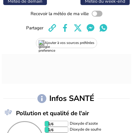
Météo de demain
Météo du week-end
Recevoir la météo de ma ville
Partager
Ajouter à vos sources préférées
Infos SANTÉ
Pollution et qualité de l'air
Dioxyde d'azote
1
/6
Dioxyde de soufre
1
/6