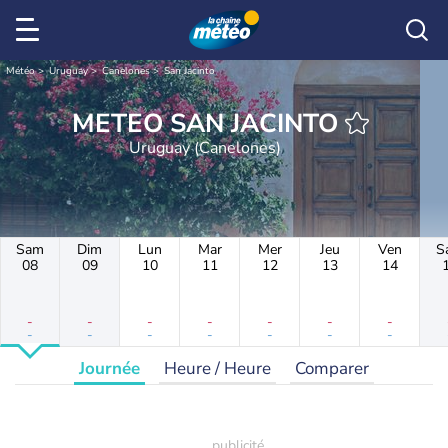
Météo
Uruguay
Canelones
San Jacinto
METEO SAN JACINTO
Uruguay (Canelones)
Sam
Dim
Lun
Mar
Mer
Jeu
Ven
S
08
09
10
11
12
13
14
-
-
-
-
-
-
-
-
-
-
-
-
-
-
Journée
Heure / Heure
Comparer