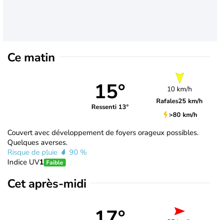
Ce matin
15°
10 km/h
Rafales
25 km/h
Ressenti 13°
>80 km/h
Couvert avec développement de foyers orageux possibles.
Quelques averses.
Risque de pluie
90 %
Indice UV
1
Faible
Cet après-midi
17°