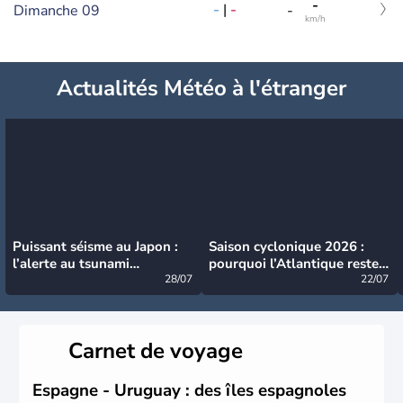
-
-
|
-
Dimanche 09
-
km/h
Actualités Météo à l'étranger
Puissant séisme au Japon :
Saison cyclonique 2026 :
l’alerte au tsunami
pourquoi l’Atlantique reste
désormais levée
28/07
très calme à ce stade ?
22/07
Carnet de voyage
Espagne - Uruguay : des îles espagnoles