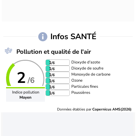
Infos SANTÉ
Pollution et qualité de l'air
Dioxyde d'azote
1
/6
Dioxyde de soufre
1
/6
2
Monoxyde de carbone
1
/6
/6
Ozone
1
/6
Particules fines
1
/6
Indice pollution
Poussières
1
/6
Moyen
Données établies par
Copernicus AMS(2026)