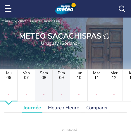
Météo
Uruguay
Soriano
Sacachispas
METEO SACACHISPAS
Uruguay (Soriano)
Jeu
Ven
Sam
Dim
Lun
Mar
Mer
J
06
07
08
09
10
11
12
-
-
-
-
-
-
-
-
-
-
-
-
-
-
Journée
Heure / Heure
Comparer