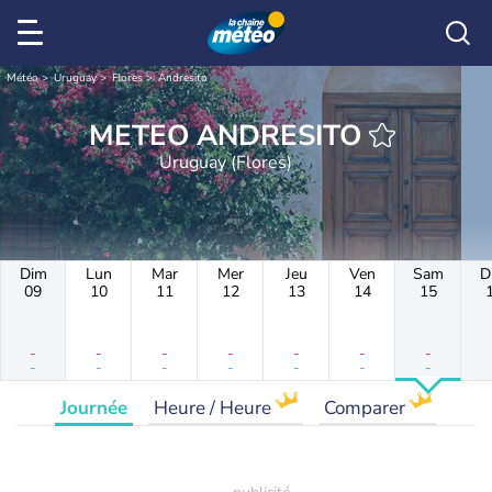
Météo
Uruguay
Flores
Andresito
METEO ANDRESITO
Uruguay (Flores)
Dim
Lun
Mar
Mer
Jeu
Ven
Sam
D
09
10
11
12
13
14
15
-
-
-
-
-
-
-
-
-
-
-
-
-
-
Journée
Heure / Heure
Comparer