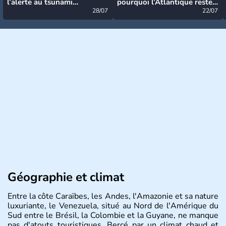
l’alerte au tsunami
pourquoi l’Atlantique reste
désormais levée
28/07
très calme à ce stade ?
22/07
Géographie et climat
Entre la côte Caraïbes, les Andes, l'Amazonie et sa nature
luxuriante, le Venezuela, situé au Nord de l'Amérique du
Sud entre le Brésil, la Colombie et la Guyane, ne manque
pas d'atouts touristiques. Bercé par un climat chaud et