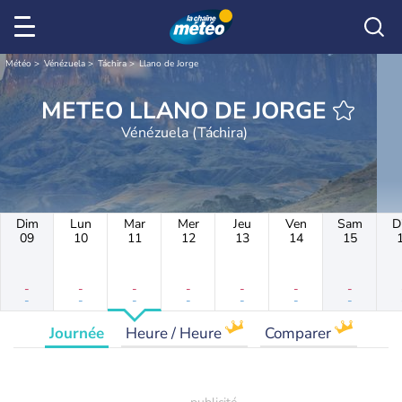
Météo
Vénézuela
Táchira
Llano de Jorge
METEO LLANO DE JORGE
Vénézuela (Táchira)
Dim
Lun
Mar
Mer
Jeu
Ven
Sam
D
09
10
11
12
13
14
15
-
-
-
-
-
-
-
-
-
-
-
-
-
-
Journée
Heure / Heure
Comparer