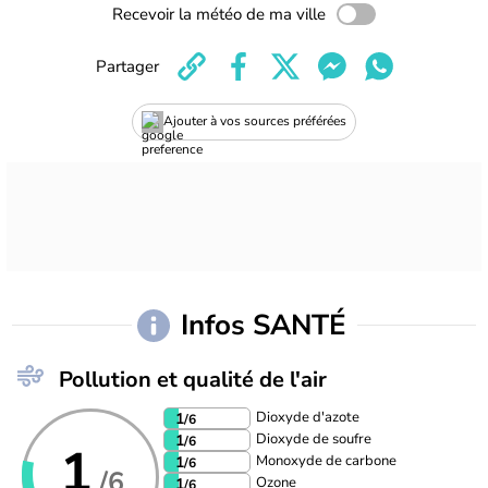
Recevoir la météo de ma ville
Partager
Ajouter à vos sources préférées
Infos SANTÉ
Pollution et qualité de l'air
Dioxyde d'azote
1
/6
Dioxyde de soufre
1
/6
1
Monoxyde de carbone
1
/6
/6
Ozone
1
/6