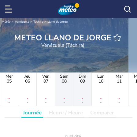
Météo
Vénézuela
Táchira
Llano de Jorge
METEO LLANO DE JORGE
Vénézuela (Táchira)
Mer
Jeu
Ven
Sam
Dim
Lun
Mar
M
05
06
07
08
09
10
11
-
-
-
-
-
-
-
-
-
-
-
-
-
-
Journée
Heure / Heure
Comparer