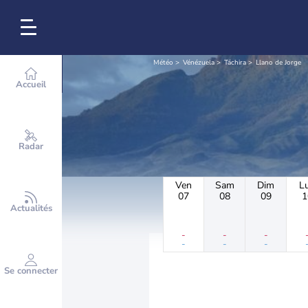
Météo
Vénézuela
Táchira
Llano de Jorge
Accueil
Radar
Ven
Sam
Dim
L
07
08
09
1
Actualités
-
-
-
-
-
-
Se connecter