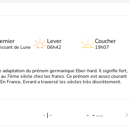
emier
Lever
Coucher
oissant de Lune
06h42
19h07
adaptation du prénom germanique Eber-hard. Il signifie fort,
à au 7ème siècle chez les francs. Ce prénom est assez courant
En France, Evrard a traversé les siècles très discrètement.
-
|
-
-
-
km/h