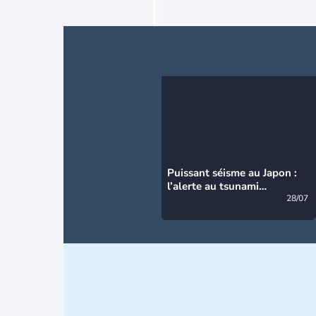
Puissant séisme au Japon :
l’alerte au tsunami
désormais levée
28/07