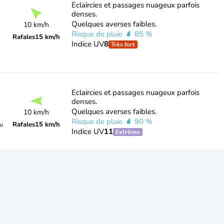
Eclaircies et passages nuageux parfois
denses.
Quelques averses faibles.
10 km/h
Risque de pluie
85 %
Rafales
15 km/h
Indice UV
8
Très fort
Eclaircies et passages nuageux parfois
denses.
Quelques averses faibles.
10 km/h
Risque de pluie
90 %
Rafales
15 km/h
du
Indice UV
11
Extrême