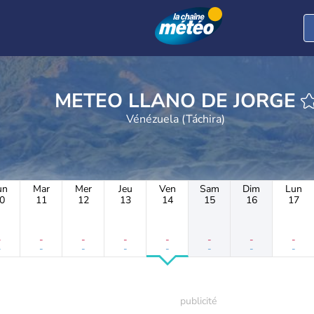
METEO LLANO DE JORGE
Vénézuela (Táchira)
un
Mar
Mer
Jeu
Ven
Sam
Dim
Lun
0
11
12
13
14
15
16
17
-
-
-
-
-
-
-
-
-
-
-
-
-
-
-
-