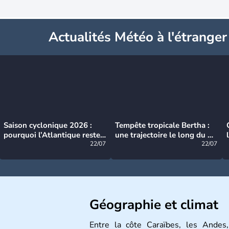
Actualités Météo à l'étranger
Saison cyclonique 2026 :
Tempête tropicale Bertha :
pourquoi l’Atlantique reste
une trajectoire le long du du
très calme à ce stade ?
22/07
littoral américain
22/07
Géographie et climat
Entre la côte Caraïbes, les Andes,