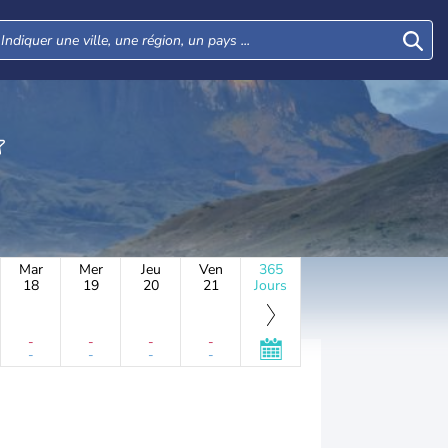
Mar
Mer
Jeu
Ven
365
18
19
20
21
Jours
-
-
-
-
-
-
-
-