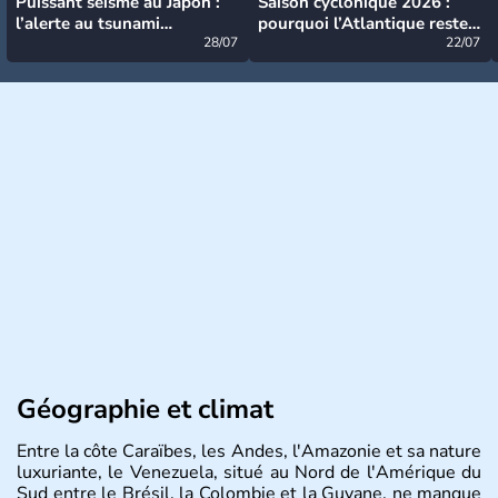
Puissant séisme au Japon :
Saison cyclonique 2026 :
l’alerte au tsunami
pourquoi l’Atlantique reste
désormais levée
28/07
très calme à ce stade ?
22/07
Géographie et climat
Entre la côte Caraïbes, les Andes, l'Amazonie et sa nature
luxuriante, le Venezuela, situé au Nord de l'Amérique du
Sud entre le Brésil, la Colombie et la Guyane, ne manque