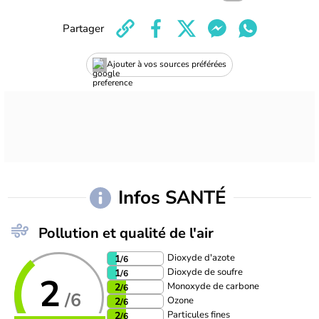
Partager
Ajouter à vos sources préférées
Infos SANTÉ
Pollution et qualité de l'air
Dioxyde d'azote
1
/6
Dioxyde de soufre
1
/6
2
Monoxyde de carbone
2
/6
/6
Ozone
2
/6
Particules fines
2
/6