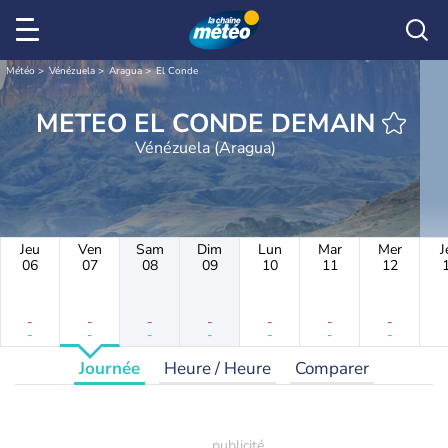
Météo
Vénézuela
Aragua
El Conde
METEO EL CONDE DEMAIN
Vénézuela (Aragua)
Jeu
Ven
Sam
Dim
Lun
Mar
Mer
J
06
07
08
09
10
11
12
-
-
-
-
-
-
-
-
-
-
-
-
-
-
Journée
Heure / Heure
Comparer