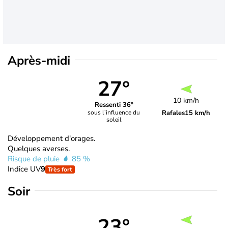
Après-midi
27°
10 km/h
Ressenti 36°
Rafales
15 km/h
sous l’influence du
soleil
Développement d'orages.
Quelques averses.
Risque de pluie
85 %
Indice UV
9
Très fort
Soir
23°