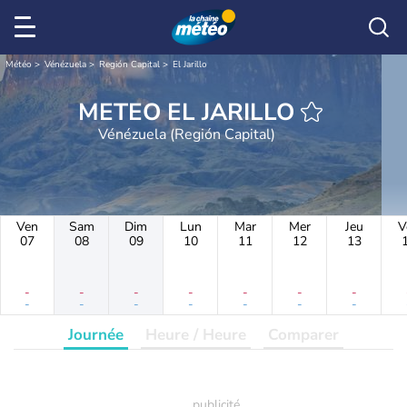
Météo
Vénézuela
Región Capital
El Jarillo
METEO EL JARILLO
Vénézuela (Región Capital)
Ven
Sam
Dim
Lun
Mar
Mer
Jeu
V
07
08
09
10
11
12
13
-
-
-
-
-
-
-
-
-
-
-
-
-
-
Journée
Heure / Heure
Comparer