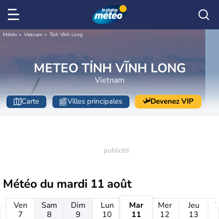
Météo
Vietnam
Tỉnh Vĩnh Long
METEO TỈNH VĨNH LONG
Vietnam
Carte
Villes principales
Devenez VIP
Météo du
mardi 11 août
Ven
Sam
Dim
Lun
Mar
Mer
Jeu
7
8
9
10
11
12
13