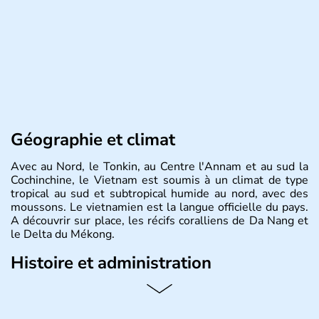
Géographie et climat
Avec au Nord, le Tonkin, au Centre l'Annam et au sud la
Cochinchine, le Vietnam est soumis à un climat de type
tropical au sud et subtropical humide au nord, avec des
moussons. Le vietnamien est la langue officielle du pays.
A découvrir sur place, les récifs coralliens de Da Nang et
le Delta du Mékong.
Histoire et administration
Pays d'Asie du Sud-Est situé sur l'est de la péninsule
indochinoise, le Vietnam compte 85 millions d'habitants.
Bordé par la Chine au Nord, il est limitrophe du Laos et