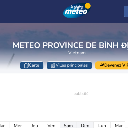
METEO PROVINCE DE BÌNH Đ
Vietnam
Carte
Villes principales
Devenez VI
ar
Mer
Jeu
Ven
Sam
Dim
Lun
Mar