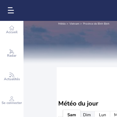
Météo
Vietnam
Province de Bình Định
Accueil
Radar
Actualités
Météo
du jour
Se connecter
Sam
Dim
Lun
M