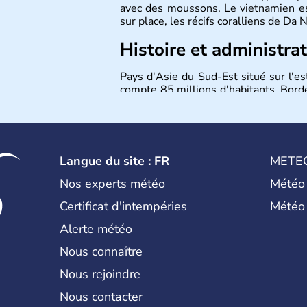
avec des moussons. Le vietnamien est
sur place, les récifs coralliens de Da
Histoire et administra
Pays d'Asie du Sud-Est situé sur l'es
compte 85 millions d'habitants. Bordé
Laos et du Cambodge. Littéralement, 
capitale est Hanoï. Hô-Chi-Minh-Ville
Langue du site : FR
METE
Nos experts météo
Météo
Certificat d'intempéries
Météo
Alerte météo
Nous connaître
Nous rejoindre
Nous contacter