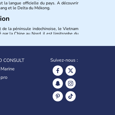
 la langue officielle du pays. A découvrir
 Nang et le Delta du Mékong.
tion
t de la péninsule indochinoise, le Vietnam
 par la Chine au Nord, il est limitrophe du
Viêt Nam signifie les « Viêt du Sud ». Sa
 est le nom récent de l'ancienne Saïgon.
Suivez-nous :
O CONSULT
 Marine
 pro