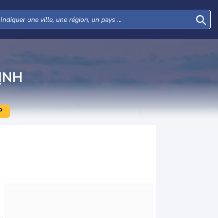
ỊNH
P
Mer
Jeu
Ven
Sam