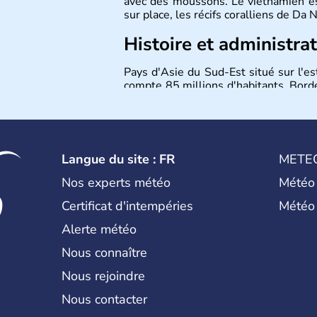
avec des moussons. Le vietnamien est
sur place, les récifs coralliens de Da
Histoire et administra
Pays d'Asie du Sud-Est situé sur l'es
compte 85 millions d'habitants. Bordé
Laos et du Cambodge. Littéralement, 
capitale est Hanoï. Hô-Chi-Minh-Ville
Langue du site : FR
METE
Nos experts météo
Météo
Certificat d'intempéries
Météo
Alerte météo
Nous connaître
Nous rejoindre
Nous contacter