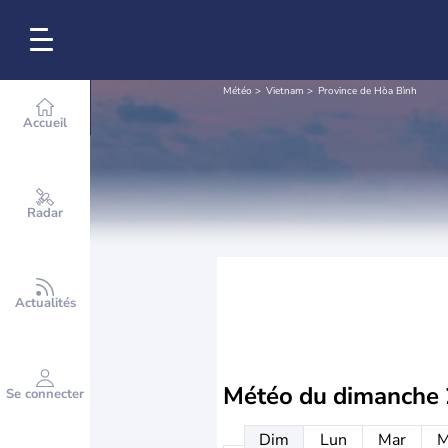
Météo
Vietnam
Province de Hòa Bình
Accueil
Radar
Actualités
Météo du
dimanche 
Se connecter
Dim
Lun
Mar
M