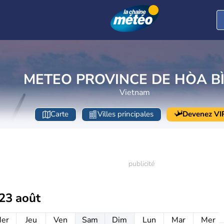
METEO PROVINCE DE HÒA B
Vietnam
Carte
Villes principales
Devenez VI
23 août
er
Jeu
Ven
Sam
Dim
Lun
Mar
Mer