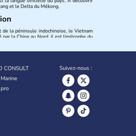
 la langue officielle du pays. A découvrir
 Nang et le Delta du Mékong.
tion
t de la péninsule indochinoise, le Vietnam
 par la Chine au Nord, il est limitrophe du
Viêt Nam signifie les « Viêt du Sud ». Sa
 est le nom récent de l'ancienne Saïgon.
Suivez-nous :
O CONSULT
 Marine
 pro