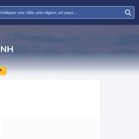
ÌNH
P
Jeu
Ven
Sam
Dim