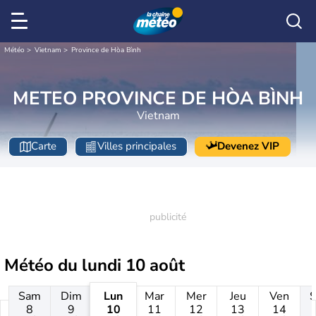
Météo
Vietnam
Province de Hòa Bình
METEO PROVINCE DE HÒA BÌNH
Vietnam
Carte
Villes principales
Devenez VIP
Météo du
lundi 10 août
Sam
Dim
Lun
Mar
Mer
Jeu
Ven
8
9
10
11
12
13
14