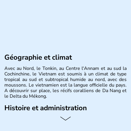
Géographie et climat
Avec au Nord, le Tonkin, au Centre l'Annam et au sud la
Cochinchine, le Vietnam est soumis à un climat de type
tropical au sud et subtropical humide au nord, avec des
moussons. Le vietnamien est la langue officielle du pays.
A découvrir sur place, les récifs coralliens de Da Nang et
le Delta du Mékong.
Histoire et administration
Pays d'Asie du Sud-Est situé sur l'est de la péninsule
indochinoise, le Vietnam compte 85 millions d'habitants.
Bordé par la Chine au Nord, il est limitrophe du Laos et