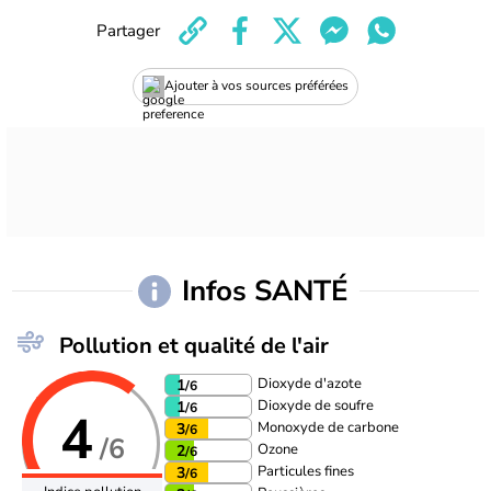
Partager
Ajouter à vos sources préférées
Infos SANTÉ
Pollution et qualité de l'air
Dioxyde d'azote
1
/6
Dioxyde de soufre
1
/6
4
Monoxyde de carbone
3
/6
/6
Ozone
2
/6
Particules fines
3
/6