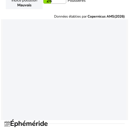
Indice pollution
Poussières
2
/6
Mauvais
Données établies par
Copernicus AMS(2026)
Éphéméride