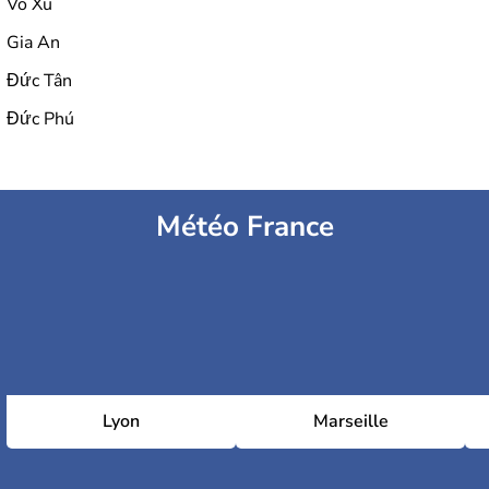
Võ Xu
Gia An
Đức Tân
Đức Phú
Météo France
Lyon
Marseille