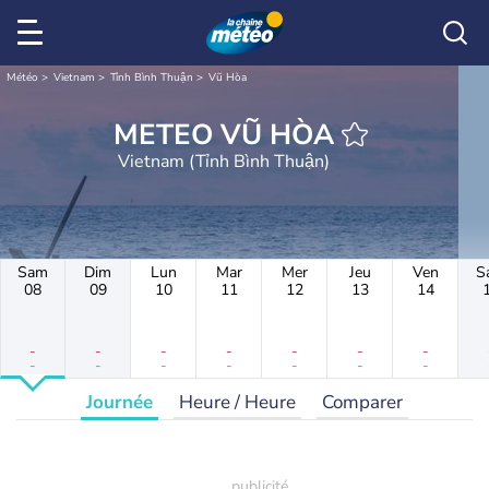
Météo
Vietnam
Tỉnh Bình Thuận
Vũ Hòa
METEO VŨ HÒA
Vietnam (Tỉnh Bình Thuận)
Sam
Dim
Lun
Mar
Mer
Jeu
Ven
S
08
09
10
11
12
13
14
-
-
-
-
-
-
-
-
-
-
-
-
-
-
Journée
Heure / Heure
Comparer