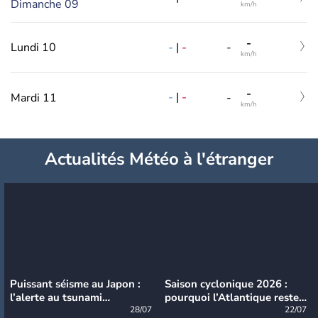
Dimanche 09
km/h
-
-
|
-
Lundi 10
-
km/h
-
-
|
-
Mardi 11
-
km/h
Actualités Météo à l'étranger
Puissant séisme au Japon :
Saison cyclonique 2026 :
l’alerte au tsunami
pourquoi l’Atlantique reste
désormais levée
28/07
très calme à ce stade ?
22/07