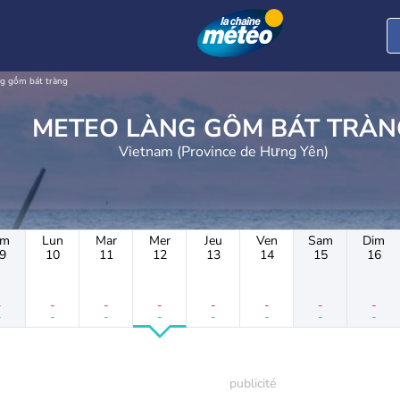
ng gốm bát tràng
METEO LÀNG GỐM BÁT TRÀ
Vietnam (Province de Hưng Yên)
im
Lun
Mar
Mer
Jeu
Ven
Sam
Dim
9
10
11
12
13
14
15
16
-
-
-
-
-
-
-
-
-
-
-
-
-
-
-
-