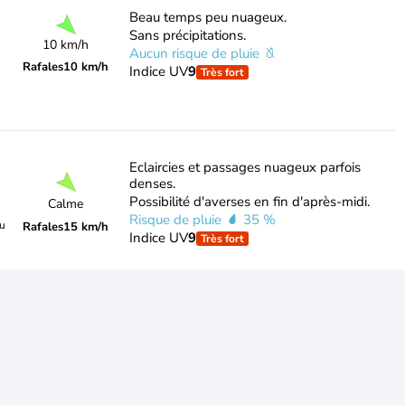
Beau temps peu nuageux.
Sans précipitations.
10 km/h
Aucun risque de pluie
Rafales
10 km/h
Indice UV
9
Très fort
Eclaircies et passages nuageux parfois
denses.
Possibilité d'averses en fin d'après-midi.
Calme
Risque de pluie
35 %
du
Rafales
15 km/h
Indice UV
9
Très fort