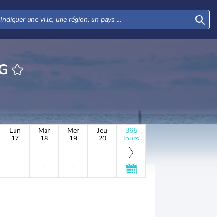
NG
Lun
Mar
Mer
Jeu
365
17
18
19
20
Jours
-
-
-
-
-
-
-
-