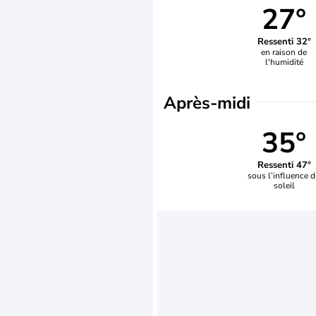
27°
Ressenti 32°
en raison de
l'humidité
Après-midi
35°
Ressenti 47°
sous l’influence 
soleil