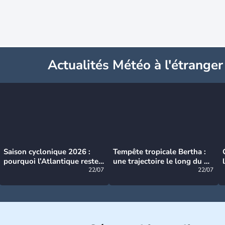
Actualités Météo à l'étranger
Saison cyclonique 2026 :
Tempête tropicale Bertha :
pourquoi l’Atlantique reste
une trajectoire le long du du
très calme à ce stade ?
22/07
littoral américain
22/07