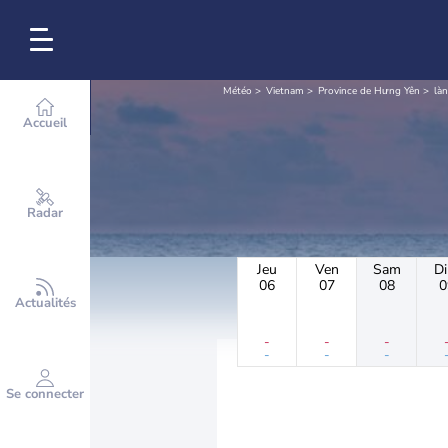
Météo
Vietnam
Province de Hưng Yên
là
Accueil
Radar
Jeu
Ven
Sam
D
06
07
08
0
Actualités
-
-
-
-
-
-
Se connecter