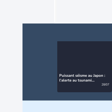
Puissant séisme au Japon :
l’alerte au tsunami
désormais levée
28/07