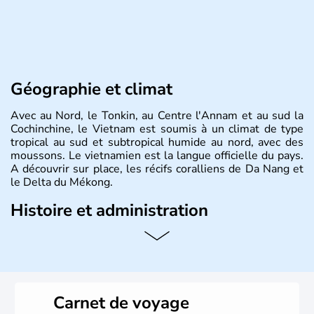
Géographie et climat
Avec au Nord, le Tonkin, au Centre l'Annam et au sud la
Cochinchine, le Vietnam est soumis à un climat de type
tropical au sud et subtropical humide au nord, avec des
moussons. Le vietnamien est la langue officielle du pays.
A découvrir sur place, les récifs coralliens de Da Nang et
le Delta du Mékong.
Histoire et administration
Pays d'Asie du Sud-Est situé sur l'est de la péninsule
indochinoise, le Vietnam compte 85 millions d'habitants.
Bordé par la Chine au Nord, il est limitrophe du Laos et
du Cambodge. Littéralement, Viêt Nam signifie les « Viêt
du Sud ». Sa capitale est Hanoï. Hô-Chi-Minh-Ville est le
Carnet de voyage
nom récent de l'ancienne Saïgon.