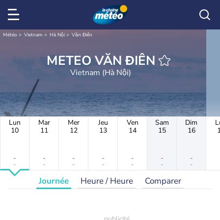
Météo
Vietnam
Hà Nội
Văn Điển
METEO VĂN ĐIỂN
Vietnam (Hà Nội)
Lun
Mar
Mer
Jeu
Ven
Sam
Dim
L
10
11
12
13
14
15
16
-
-
-
-
-
-
-
-
-
-
-
-
-
-
Journée
Heure / Heure
Comparer