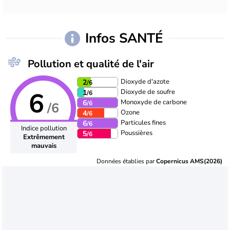
Infos SANTÉ
Pollution et qualité de l'air
Dioxyde d'azote
2
/6
6
Dioxyde de soufre
1
/6
Monoxyde de carbone
6
/6
/6
Ozone
4
/6
Particules fines
6
/6
Indice pollution
Poussières
5
/6
Extrêmement
mauvais
Données établies par
Copernicus AMS(2026)