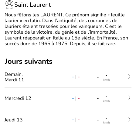
Saint Laurent
Nous fêtons les LAURENT. Ce prénom signifie « feuille
laurier » en latin. Dans l’antiquité, des couronnes de
lauriers étaient tressées pour les vainqueurs. C’est le
symbole de la victoire, du génie et de l’immortalité.
Laurent réapparait en Italie au 15e siècle. En France, son
succès dure de 1965 à 1975. Depuis, il se fait rare.
jours suivants
Demain,
-
-
|
-
-
Mardi 11
km/h
-
-
|
-
Mercredi 12
-
km/h
-
-
|
-
Jeudi 13
-
km/h