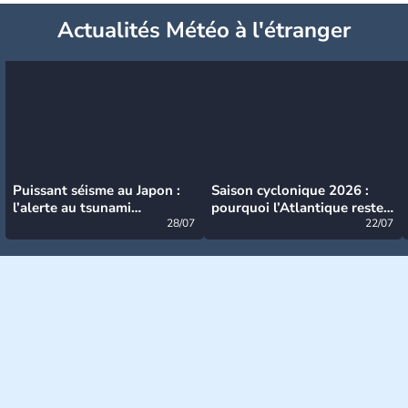
Actualités Météo à l'étranger
Puissant séisme au Japon :
Saison cyclonique 2026 :
l’alerte au tsunami
pourquoi l’Atlantique reste
désormais levée
28/07
très calme à ce stade ?
22/07