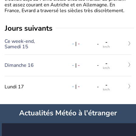
est assez courant en Autriche et en Allemagne. En
France, Evrard a traversé les siècles très discrètement.
jours suivants
Ce week-end,
-
-
|
-
-
Samedi 15
km/h
-
-
|
-
Dimanche 16
-
km/h
-
-
|
-
Lundi 17
-
km/h
Actualités Météo à l'étranger