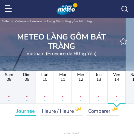
Météo
Vietnam
Province de Hưng Yên
làng gốm bát tràng
METEO LÀNG GỐM BÁT
TRÀNG
Vietnam (Province de Hưng Yên)
Sam
Dim
Lun
Mar
Mer
Jeu
Ven
S
08
09
10
11
12
13
14
-
-
-
-
-
-
-
-
-
-
-
-
-
-
Journée
Heure / Heure
Comparer