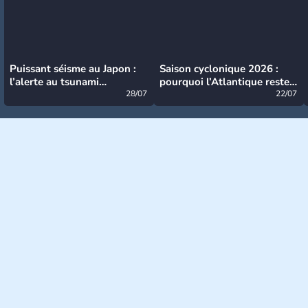
Puissant séisme au Japon :
Saison cyclonique 2026 :
l’alerte au tsunami
pourquoi l’Atlantique reste
désormais levée
28/07
très calme à ce stade ?
22/07