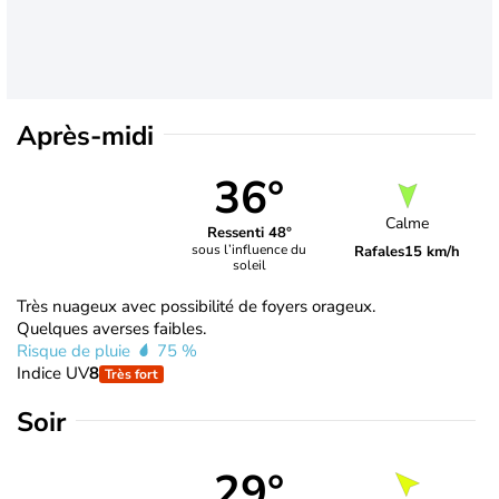
Après-midi
36°
Calme
Ressenti 48°
sous l’influence du
Rafales
15 km/h
soleil
Très nuageux avec possibilité de foyers orageux.
Quelques averses faibles.
Risque de pluie
75 %
Indice UV
8
Très fort
Soir
29°