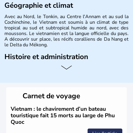
Géographie et climat
Avec au Nord, le Tonkin, au Centre l'Annam et au sud la
Cochinchine, le Vietnam est soumis à un climat de type
tropical au sud et subtropical humide au nord, avec des
moussons. Le vietnamien est la langue officielle du pays.
A découvrir sur place, les récifs coralliens de Da Nang et
le Delta du Mékong.
Histoire et administration
Pays d'Asie du Sud-Est situé sur l'est de la péninsule
indochinoise, le Vietnam compte 85 millions d'habitants.
Bordé par la Chine au Nord, il est limitrophe du Laos et
du Cambodge. Littéralement, Viêt Nam signifie les « Viêt
du Sud ». Sa capitale est Hanoï. Hô-Chi-Minh-Ville est le
Carnet de voyage
nom récent de l'ancienne Saïgon.
Vietnam : le chavirement d’un bateau
touristique fait 15 morts au large de Phu
Quoc