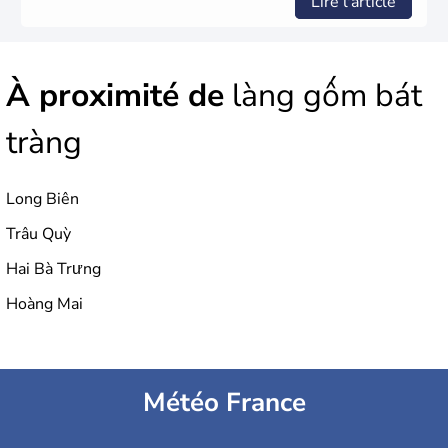
Lire l'article
À proximité de
làng gốm bát
tràng
Long Biên
Trâu Quỳ
Hai Bà Trưng
Hoàng Mai
Météo France