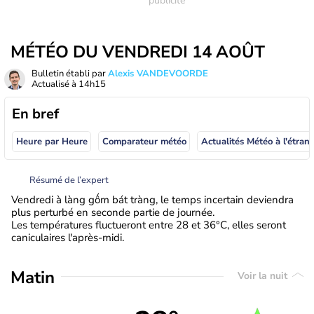
MÉTÉO DU VENDREDI 14 AOÛT
Bulletin établi par
Alexis VANDEVOORDE
Actualisé à
14h15
En bref
Heure par Heure
Comparateur météo
Actualités Météo à
Résumé de l’expert
Vendredi à làng gốm bát tràng, le temps incertain deviendra
plus perturbé en seconde partie de journée.
Les températures fluctueront entre 28 et 36°C, elles seront
caniculaires l'après-midi.
Matin
Voir la nuit