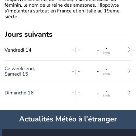
féminin, le nom de la reine des amazones. Hippolyte
s’implantera surtout en France et en Italie au 19eme
siècle.
jours suivants
-
-
|
-
Vendredi 14
-
km/h
Ce week-end,
-
-
|
-
-
Samedi 15
km/h
-
-
|
-
Dimanche 16
-
km/h
Actualités Météo à l'étranger