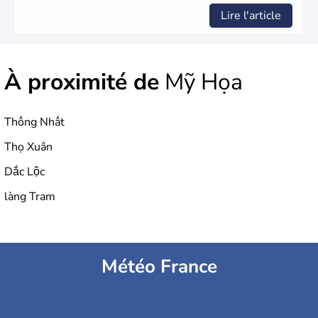
Lire l'article
À proximité de
Mỹ Họa
Thống Nhất
Thọ Xuân
Dắc Lộc
làng Tram
Météo France