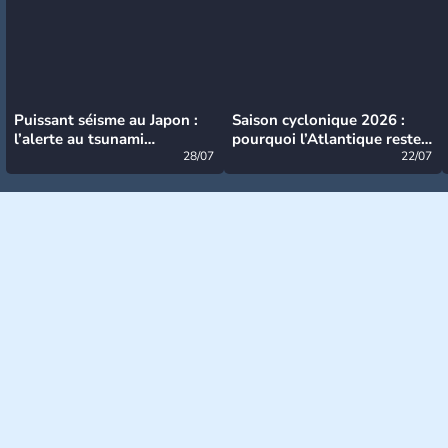
Puissant séisme au Japon :
Saison cyclonique 2026 :
l’alerte au tsunami
pourquoi l’Atlantique reste
désormais levée
28/07
très calme à ce stade ?
22/07