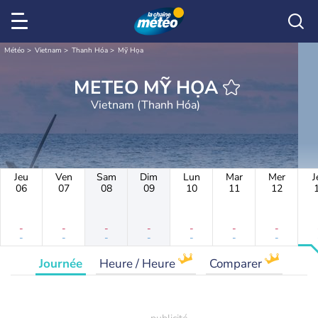
Météo
Vietnam
Thanh Hóa
Mỹ Họa
METEO MỸ HỌA
Vietnam (Thanh Hóa)
Jeu
Ven
Sam
Dim
Lun
Mar
Mer
J
06
07
08
09
10
11
12
-
-
-
-
-
-
-
-
-
-
-
-
-
-
Journée
Heure / Heure
Comparer