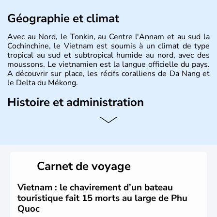
Géographie et climat
Avec au Nord, le Tonkin, au Centre l'Annam et au sud la
Cochinchine, le Vietnam est soumis à un climat de type
tropical au sud et subtropical humide au nord, avec des
moussons. Le vietnamien est la langue officielle du pays.
A découvrir sur place, les récifs coralliens de Da Nang et
le Delta du Mékong.
Histoire et administration
Pays d'Asie du Sud-Est situé sur l'est de la péninsule
indochinoise, le Vietnam compte 85 millions d'habitants.
Bordé par la Chine au Nord, il est limitrophe du Laos et
du Cambodge. Littéralement, Viêt Nam signifie les « Viêt
du Sud ». Sa capitale est Hanoï. Hô-Chi-Minh-Ville est le
Carnet de voyage
nom récent de l'ancienne Saïgon.
Vietnam : le chavirement d’un bateau
touristique fait 15 morts au large de Phu
Quoc