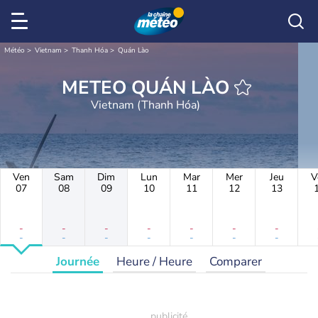
Météo
Vietnam
Thanh Hóa
Quán Lào
METEO QUÁN LÀO
Vietnam (Thanh Hóa)
Ven
Sam
Dim
Lun
Mar
Mer
Jeu
V
07
08
09
10
11
12
13
-
-
-
-
-
-
-
-
-
-
-
-
-
-
Journée
Heure / Heure
Comparer