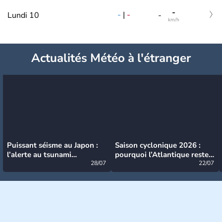
-
-
|
-
Lundi 10
-
km/h
Actualités Météo à l'étranger
Puissant séisme au Japon :
Saison cyclonique 2026 :
l’alerte au tsunami
pourquoi l’Atlantique reste
désormais levée
28/07
très calme à ce stade ?
22/07