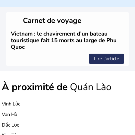
Bordé par la Chine au Nord, il est limitrophe du Laos et
du Cambodge. Littéralement, Viêt Nam signifie les « Viêt
du Sud ». Sa capitale est Hanoï. Hô-Chi-Minh-Ville est le
Carnet de voyage
nom récent de l'ancienne Saïgon.
Vietnam : le chavirement d’un bateau
touristique fait 15 morts au large de Phu
Quoc
Lire l'article
À proximité de
Quán Lào
Vĩnh Lộc
Vạn Hà
Dắc Lộc