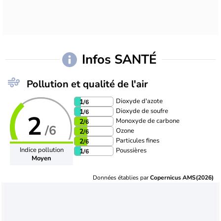
Infos SANTÉ
Pollution et qualité de l'air
Dioxyde d'azote
1
/6
Dioxyde de soufre
1
/6
2
Monoxyde de carbone
2
/6
/6
Ozone
2
/6
Particules fines
2
/6
Indice pollution
Poussières
1
/6
Moyen
Données établies par
Copernicus AMS(2026)