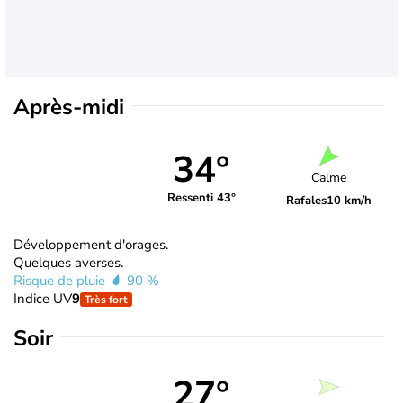
Après-midi
34°
Calme
Ressenti 43°
Rafales
10 km/h
Développement d'orages.
Quelques averses.
Risque de pluie
90 %
Indice UV
9
Très fort
Soir
27°