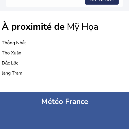
À proximité de
Mỹ Họa
Thống Nhất
Thọ Xuân
Dắc Lộc
làng Tram
Météo France