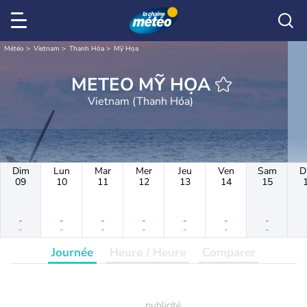
Météo
Vietnam
Thanh Hóa
Mỹ Họa
METEO MỸ HỌA
Vietnam (Thanh Hóa)
Dim
Lun
Mar
Mer
Jeu
Ven
Sam
D
09
10
11
12
13
14
15
-
-
-
-
-
-
-
-
-
-
-
-
-
-
Journée
Heure / Heure
Comparer