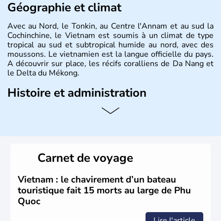
Géographie et climat
Avec au Nord, le Tonkin, au Centre l'Annam et au sud la
Cochinchine, le Vietnam est soumis à un climat de type
tropical au sud et subtropical humide au nord, avec des
moussons. Le vietnamien est la langue officielle du pays.
A découvrir sur place, les récifs coralliens de Da Nang et
le Delta du Mékong.
Histoire et administration
Pays d'Asie du Sud-Est situé sur l'est de la péninsule
indochinoise, le Vietnam compte 85 millions d'habitants.
Bordé par la Chine au Nord, il est limitrophe du Laos et
du Cambodge. Littéralement, Viêt Nam signifie les « Viêt
du Sud ». Sa capitale est Hanoï. Hô-Chi-Minh-Ville est le
Carnet de voyage
nom récent de l'ancienne Saïgon.
Vietnam : le chavirement d’un bateau
touristique fait 15 morts au large de Phu
Quoc
Lire l'article