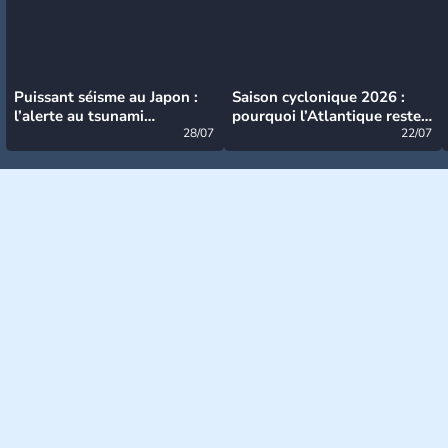
Puissant séisme au Japon :
Saison cyclonique 2026 :
l’alerte au tsunami
pourquoi l’Atlantique reste
désormais levée
28/07
très calme à ce stade ?
22/07